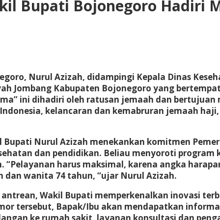
kil Bupati Bojonegoro Hadiri
egoro, Nurul Azizah, didampingi Kepala Dinas Kese
ah Jombang Kabupaten Bojonegoro yang bertempat d
ama” ini dihadiri oleh ratusan jemaah dan bertujuan
onesia, kelancaran dan kemabruran jemaah haji, se
l Bupati Nurul Azizah menekankan komitmen Peme
kesehatan dan pendidikan. Beliau menyoroti progra
erah. “Pelayanan harus maksimal, karena angka hara
n dan wanita 74 tahun, “ujar Nurul Azizah.
trean, Wakil Bupati memperkenalkan inovasi terba
or tersebut, Bapak/Ibu akan mendapatkan informasi 
alangan ke rumah sakit, layanan konsultasi dan peng