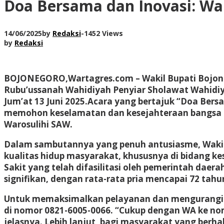
Doa Bersama dan Inovasi: Wa
14/06/2025
by
Redaksi
-
1452 Views
by
Redaksi
BOJONEGORO,Wartagres.com
– Wakil Bupati Bojon
Rubu’ussanah Wahidiyah Penyiar Sholawat Wahidiy
Jum’at 13 Juni 2025.Acara yang bertajuk “Doa Bers
memohon keselamatan dan kesejahteraan bangsa Ind
Warosulihi SAW.
Dalam sambutannya yang penuh antusiasme, Waki
kualitas hidup masyarakat, khususnya di bidang 
Sakit yang telah difasilitasi oleh pemerintah da
signifikan, dengan rata-rata pria mencapai 72 tahu
Untuk memaksimalkan pelayanan dan mengurangi an
di nomor 0821-6005-0066. “Cukup dengan WA ke nom
jelasnya. Lebih lanjut, bagi masyarakat yang berh