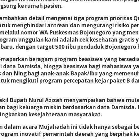
sung ke rumah pasien.
nambahkan detail mengenai tiga program prioritas Q
tuk menghindari antrean dan mengurangi risiko penu
i melalui nomor WA Puskesmas Bojonegoro yang meny
ogram unggulan kami adalah cek kesehatan gratis 
baru, dengan target 500 ribu penduduk Bojonegoro h
memaparkan beragam program beasiswa yang tersedia
i data Damisda, hingga beasiswa bagi mahasiswa ya
us dan Ning bagi anak-anak Bapak/Ibu yang memenuh
k mengikuti program percepatan kejar paket B dan
kil Bupati Nurul Azizah menyampaikan bahwa mulai 
 bagi keluarga miskin berdasarkan data Damisda. 
ningkatkan kesejahteraan masyarakat.
 dalam acara Mujahadah ini tidak hanya sebagai be
program inovatif pemerintah daerah yang berpihak