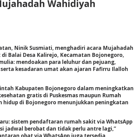
 Mujahadah Wahidiyah
hatan, Ninik Susmiati, menghadiri acara Mujahadah
i Balai Desa Kalirejo, Kecamatan Bojonegoro,
 mulia: mendoakan para leluhur dan pejuang,
rta kesadaran umat akan ajaran Fafirru Ilalloh
rintah Kabupaten Bojonegoro dalam meningkatkan
m kesehatan gratis di Puskesmas maupun Rumah
pan hidup di Bojonegoro menunjukkan peningkatan
ru: sistem pendaftaran rumah sakit via WhatsApp
jadwal berobat dan tidak perlu antre lagi,”
antaran obat via WhatsApp juga tersedia,