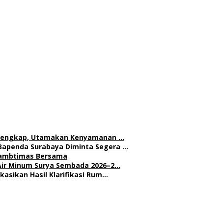
h Lengkap, Utamakan Kenyamanan …
Bapenda Surabaya Diminta Segera …
 Kambtimas Bersama
Air Minum Surya Sembada 2026–2…
asikan Hasil Klarifikasi Rum…