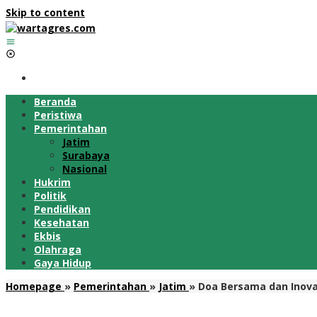
Skip to content
Beranda
Peristiwa
Pemerintahan
Jatim
Surabaya
Nasional
Hukrim
Politik
Pendidikan
Kesehatan
Ekbis
Olahraga
Gaya Hidup
Homepage
»
Pemerintahan
»
Jatim
»
Doa Bersama dan Inova