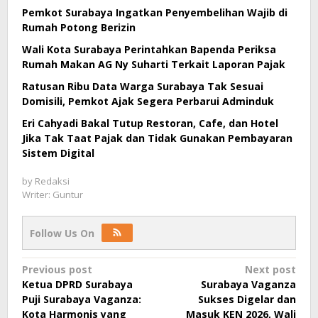
Pemkot Surabaya Ingatkan Penyembelihan Wajib di
Rumah Potong Berizin
Wali Kota Surabaya Perintahkan Bapenda Periksa
Rumah Makan AG Ny Suharti Terkait Laporan Pajak
Ratusan Ribu Data Warga Surabaya Tak Sesuai
Domisili, Pemkot Ajak Segera Perbarui Adminduk
Eri Cahyadi Bakal Tutup Restoran, Cafe, dan Hotel
Jika Tak Taat Pajak dan Tidak Gunakan Pembayaran
Sistem Digital
by
Redaksi
Writer: Guntur
Follow Us On
Post
Previous post
Next post
Ketua DPRD Surabaya
Surabaya Vaganza
navigation
Puji Surabaya Vaganza:
Sukses Digelar dan
Kota Harmonis yang
Masuk KEN 2026, Wali