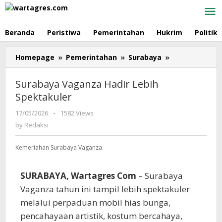
Skip
to
content
Beranda
Peristiwa
Pemerintahan
Hukrim
Politik
Homepage
»
Pemerintahan
»
Surabaya
»
Surabaya
Vaganza
Hadir
Surabaya Vaganza Hadir Lebih
Lebih
Spektakuler
Spektakuler
17/05/2026
by
-
1582 Views
Redaksi
by
Redaksi
Kemeriahan Surabaya Vaganza.
SURABAYA, Wartagres Com
– Surabaya
Vaganza tahun ini tampil lebih spektakuler
melalui perpaduan mobil hias bunga,
pencahayaan artistik, kostum bercahaya,