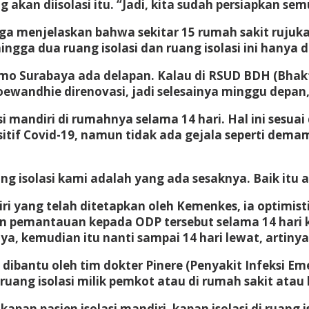
kan diisolasi itu. “Jadi, kita sudah persiapkan sem
juga menjelaskan bahwa sekitar 15 rumah sakit rujuk
ngga dua ruang isolasi dan ruang isolasi ini hanya 
etomo Surabaya ada delapan. Kalau di RSUD BDH (Bh
ewandhie direnovasi, jadi selesainya minggu depan
i mandiri di rumahnya selama 14 hari. Hal ini sesua
tif Covid-19, namun tidak ada gejala seperti demam
ang isolasi kami adalah yang ada sesaknya. Baik itu 
ri yang telah ditetapkan oleh Kemenkes, ia optimi
 pemantauan kepada ODP tersebut selama 14 hari ke
a, kemudian itu nanti sampai 14 hari lewat, artinya 
dibantu oleh tim dokter Pinere (Penyakit Infeksi E
uang isolasi milik pemkot atau di rumah sakit atau 
apan pasien isolasi mandiri, kapan isolasi di ruang i