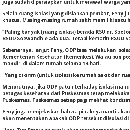
juga sudah dipersiapkan untuk merawat warga yang a
Selain ruang isolasi yang disiapkan pemkot, Feny 
khusus. Masing-masing rumah sakit memiliki satu hi
“Paling banyak (ruang isolasi) berada RSU dr. So
RSUD Soewandhie ada dua. Tetapi kemarin RSUD So
Sebenarnya, lanjut Feny, ODP bisa melakukan isolas
Kementerian Kesehatan (Kemenkes). Walau pun posi
mandiri di dalam rumah selama 14 hari.
“Yang dikirim (untuk isolasi) ke rumah sakit dan ru
Menurutnya, jika ODP patuh terhadap isolasi mandi
petugas kesehatan dari Puskesmas tetap melakukan
Puskesmas. Puskesmas setiap pagi melihat kondisiny
Feny juga menjelaskan bahwa pihaknya nanti akan 
akan menentukan apakah ODP tersebut diisolasi di r
“Jadi, Tim Pinere ini nanti akan merekomendasikan k