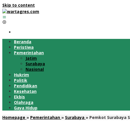
Skip to content
Beranda
Peristiwa
Pemerintahan
Jatim
Surabaya
Nasional
Hukrim
Politik
Pendidikan
Kesehatan
Ekbis
Olahraga
Gaya Hidup
Homepage
»
Pemerintahan
»
Surabaya
»
Pemkot Surabaya Si