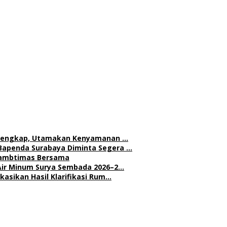
h Lengkap, Utamakan Kenyamanan …
Bapenda Surabaya Diminta Segera …
 Kambtimas Bersama
Air Minum Surya Sembada 2026–2…
asikan Hasil Klarifikasi Rum…