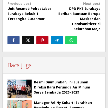
Post
Previous post
Next post
Unit Resmob Polrestabes
DPD PKS Surabaya
navigation
Surabaya Bekuk 1
Berikan Bantuan Berupa
Tersangka Curanmor
Masker dan
Handsanitizer di
Kelurahan Mojo
Baca juga
Resmi Diumumkan, Ini Susunan
Direksi Baru Perumda Air Minum
Surya Sembada 2026–2029
Manager AG Ny Suharti Serahkan
Pembukuan Omset, Bapenda