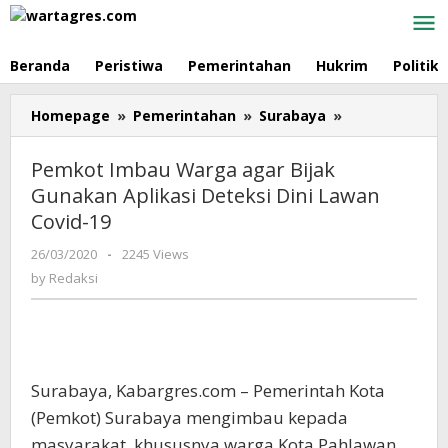
Skip
to
content
Beranda
Peristiwa
Pemerintahan
Hukrim
Politik
Homepage
»
Pemerintahan
»
Surabaya
»
Pemkot
Imbau
Warga
Pemkot Imbau Warga agar Bijak
agar
Gunakan Aplikasi Deteksi Dini Lawan
Bijak
Covid-19
Gunakan
Aplikasi
26/03/2020
by
-
2245 Views
Deteksi
Redaksi
by
Redaksi
Dini
Lawan
Covid-
19
Surabaya, Kabargres.com – Pemerintah Kota
(Pemkot) Surabaya mengimbau kepada
masyarakat, khususnya warga Kota Pahlawan