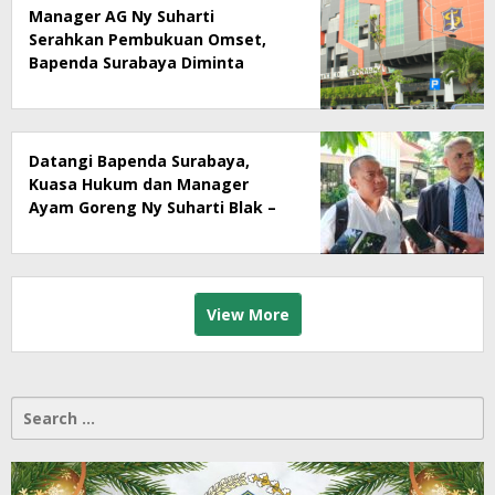
Manager AG Ny Suharti
Serahkan Pembukuan Omset,
Bapenda Surabaya Diminta
Segera Lakukan Sidak!
Datangi Bapenda Surabaya,
Kuasa Hukum dan Manager
Ayam Goreng Ny Suharti Blak –
Blakan Soal Dugaan
Penyimpangan Pajak
View More
Search
for: