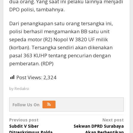
dua orang. Yang saat ini pelaku lainnya menjadi
DPO polisi, tambahnya.
Dari penangkapan satu orang tersangka ini,
polisi berhasil mengamankan BB satu unit
sepeda motor (R2) Nopol W 3820 UF milik
(korban). Tersangka sendiri akan dikenakan
pasal 363 KUHP tentang pencurian dengan
pemberatan. (RDP)
Post Views:
2,324
by
Redaksi
Follow Us On
Post
Previous post
Next post
Subdit V Siber
Sekwan DPRD Surabaya
navigation
Ditreskrimsus Polda
Akan Berhentikan