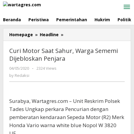
Skip
to
content
Beranda
Peristiwa
Pemerintahan
Hukrim
Politik
Homepage
»
Headline
»
Curi
Motor
Saat
Curi Motor Saat Sahur, Warga Sememi
Sahur,
Dijebloskan Penjara
Warga
Sememi
04/05/2020
by
-
2324 Views
Dijebloskan
Redaksi
by
Redaksi
Penjara
Surabya, Wartagres.com – Unit Reskrim Polsek
Tades Ungkap perkara Pencurian dengan
pemberatan kendaraan Sepeda Motor (R2) Merk
Honda Vario warna white blue Nopol W 3820
UF.