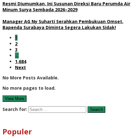
Resmi Diumumkan, Ini Susunan Direksi Baru Perumda Air
Minum Surya Sembada 2026–2029
Manager AG Ny Suharti Serahkan Pembukuan Omset,
Bapenda Surabaya Diminta Segera Lakukan Sidak!
1
2
3
…
1,684
Next
No More Posts Available.
No more pages to load.
View More
Search for:
Populer