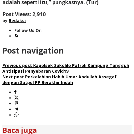
adalah seperti itu,” pungkasnya. (Tur)
Post Views:
2,910
by
Redaksi
Follow Us On
Post navigation
Previous post
Kapolsek Sukolilo Patroli Kampung Tangguh
Antisipasi Penyebaran Covid19
Next post
Perkelahian Habib Umar Abdullah Assegaf
dengan Satpol PP Berakhir Indah
Baca juga