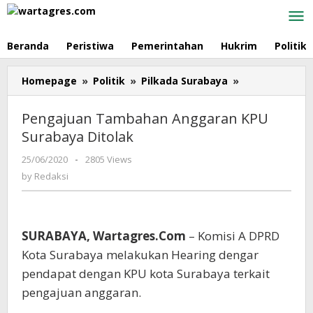
Skip
to
content
Beranda
Peristiwa
Pemerintahan
Hukrim
Politik
Homepage
»
Politik
»
Pilkada Surabaya
»
Pengajuan
Tambahan
Anggaran
Pengajuan Tambahan Anggaran KPU
KPU
Surabaya Ditolak
Surabaya
Ditolak
25/06/2020
by
-
2805 Views
Redaksi
by
Redaksi
SURABAYA, Wartagres.Com
– Komisi A DPRD
Kota Surabaya melakukan Hearing dengar
pendapat dengan KPU kota Surabaya terkait
pengajuan anggaran.