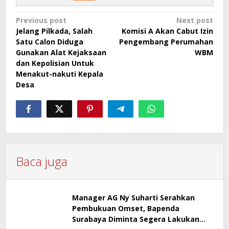
Post
Previous post
Next post
Jelang Pilkada, Salah
Komisi A Akan Cabut Izin
navigation
Satu Calon Diduga
Pengembang Perumahan
Gunakan Alat Kejaksaan
WBM
dan Kepolisian Untuk
Menakut-nakuti Kepala
Desa
Baca juga
Manager AG Ny Suharti Serahkan
Pembukuan Omset, Bapenda
Surabaya Diminta Segera Lakukan