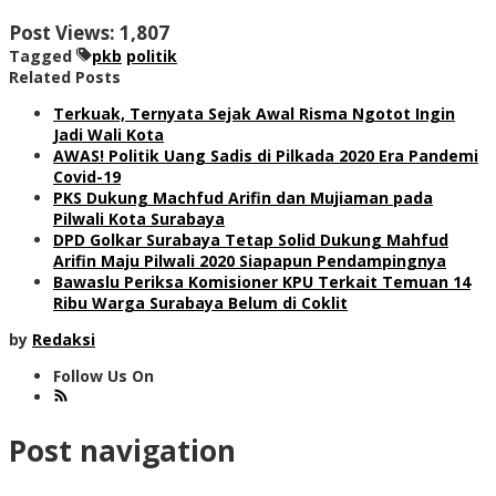
Post Views:
1,807
Tagged
pkb
politik
Related Posts
Terkuak, Ternyata Sejak Awal Risma Ngotot Ingin
Jadi Wali Kota
AWAS! Politik Uang Sadis di Pilkada 2020 Era Pandemi
Covid-19
PKS Dukung Machfud Arifin dan Mujiaman pada
Pilwali Kota Surabaya
DPD Golkar Surabaya Tetap Solid Dukung Mahfud
Arifin Maju Pilwali 2020 Siapapun Pendampingnya
Bawaslu Periksa Komisioner KPU Terkait Temuan 14
Ribu Warga Surabaya Belum di Coklit
by
Redaksi
Follow Us On
Post navigation