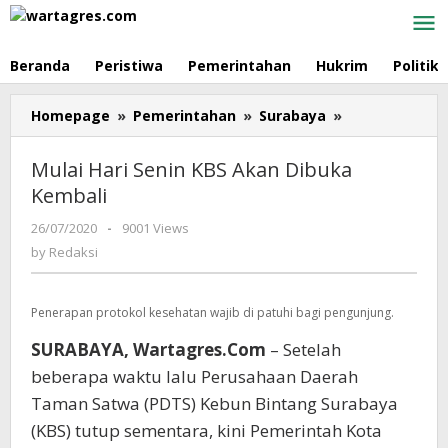
Skip
to
content
Beranda
Peristiwa
Pemerintahan
Hukrim
Politik
Homepage
»
Pemerintahan
»
Surabaya
»
Mulai
Hari
Senin
Mulai Hari Senin KBS Akan Dibuka
KBS
Kembali
Akan
Dibuka
26/07/2020
by
-
9001 Views
Kembali
Redaksi
by
Redaksi
Penerapan protokol kesehatan wajib di patuhi bagi pengunjung.
SURABAYA, Wartagres.Com
– Setelah
beberapa waktu lalu Perusahaan Daerah
Taman Satwa (PDTS) Kebun Bintang Surabaya
(KBS) tutup sementara, kini Pemerintah Kota