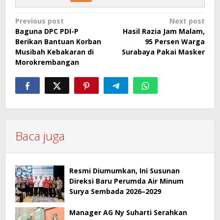
Post
Previous post
Next post
Baguna DPC PDI-P
Hasil Razia Jam Malam,
navigation
Berikan Bantuan Korban
95 Persen Warga
Musibah Kebakaran di
Surabaya Pakai Masker
Morokrembangan
Baca juga
Resmi Diumumkan, Ini Susunan
Direksi Baru Perumda Air Minum
Surya Sembada 2026–2029
Manager AG Ny Suharti Serahkan