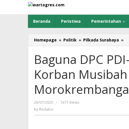
Skip
to
content
Beranda
Peristiwa
Pemerintahan
Homepage
»
Politik
»
Pilkada Surabaya
»
B
D
PD
Baguna DPC PDI-
P
Be
Korban Musibah 
B
K
M
Morokrembang
K
di
M
26/07/2020
by
-
1671 Views
Redaksi
by
Redaksi