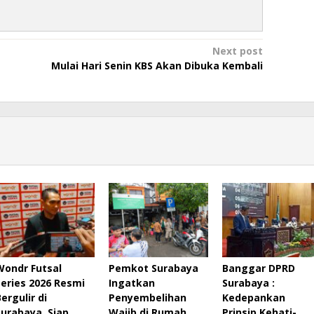
Next post
Mulai Hari Senin KBS Akan Dibuka Kembali
Wondr Futsal
Pemkot Surabaya
Banggar DPRD
Series 2026 Resmi
Ingatkan
Surabaya :
ergulir di
Penyembelihan
Kedepankan
Surabaya, Siap
Wajib di Rumah
Prinsip Kehati-