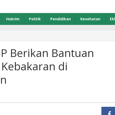
Hukrim
Politik
Pendidikan
Kesehatan
Ek
aguna
PC
I-
P Berikan Bantuan
rikan
Kebakaran di
antuan
orban
usibah
an
ebakaran
orokrembangan