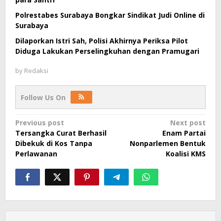
Polrestabes Surabaya Bongkar Sindikat Judi Online di
Surabaya
Dilaporkan Istri Sah, Polisi Akhirnya Periksa Pilot
Diduga Lakukan Perselingkuhan dengan Pramugari
by
Redaksi
Follow Us On
Post
Previous post
Next post
Tersangka Curat Berhasil
Enam Partai
navigation
Dibekuk di Kos Tanpa
Nonparlemen Bentuk
Perlawanan
Koalisi KMS