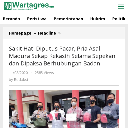
Skip
to
content
Beranda
Peristiwa
Pemerintahan
Hukrim
Politik
Homepage
»
Headline
»
Sakit
Hati
Diputus
Sakit Hati Diputus Pacar, Pria Asal
Pacar,
Madura Sekap Kekasih Selama Sepekan
Pria
dan Dipaksa Berhubungan Badan
Asal
Madura
11/08/2020
by
-
2585 Views
Sekap
Redaksi
by
Redaksi
Kekasih
Selama
Sepekan
dan
Dipaksa
Berhubungan
Badan