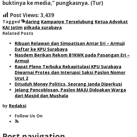
buktinya ke media,” pungkasnya. (Tur)
Post Views:
3,439
Tagged
daring
Kampanye Terselubung
Ketua Advokat
KAI Jatim
pilkada surabaya
Related Posts
Ribuan Relawan dan Simpatisan Antar Eri – Armuji
Daftar ke KPU Surabaya
Nasdem Berikan Rekom B1KWK pada Pasangan Eri –
Armuji
Rapat Pleno Terbuka Rekapitulasi KPU Surabaya
Diwarnai Protes dan Interupsi Saksi Paslon Nomor
Urut 2
Dituduh Money Politics, Seorang Janda Diperkusi
Jelang Pencoblosan, Paslon MAJU Didoakan Warga
dari Masjid dan Mushala
by
Redaksi
Follow Us On
Post navigation