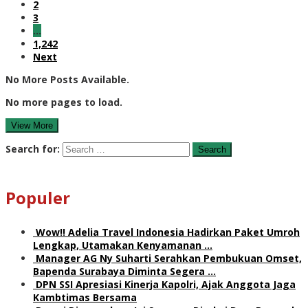
2
3
…
1,242
Next
No More Posts Available.
No more pages to load.
View More
Search for:
Populer
Wow!! Adelia Travel Indonesia Hadirkan Paket Umroh
Lengkap, Utamakan Kenyamanan …
Manager AG Ny Suharti Serahkan Pembukuan Omset,
Bapenda Surabaya Diminta Segera …
DPN SSI Apresiasi Kinerja Kapolri, Ajak Anggota Jaga
Kambtimas Bersama