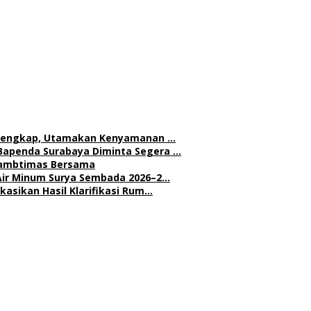
h Lengkap, Utamakan Kenyamanan …
Bapenda Surabaya Diminta Segera …
 Kambtimas Bersama
Air Minum Surya Sembada 2026–2…
asikan Hasil Klarifikasi Rum…