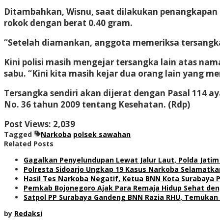
Ditambahkan, Wisnu, saat dilakukan penangkapan
rokok dengan berat 0.40 gram.
“Setelah diamankan, anggota memeriksa tersangk
Kini polisi masih mengejar tersangka lain atas n
sabu. “Kini kita masih kejar dua orang lain yang m
Tersangka sendiri akan dijerat dengan Pasal 114 aya
No. 36 tahun 2009 tentang Kesehatan. (Rdp)
Post Views:
2,039
Tagged
Narkoba
polsek sawahan
Related Posts
Gagalkan Penyelundupan Lewat Jalur Laut, Polda Jatim
Polresta Sidoarjo Ungkap 19 Kasus Narkoba Selamatkan
Hasil Tes Narkoba Negatif, Ketua BNN Kota Surabaya P
Pemkab Bojonegoro Ajak Para Remaja Hidup Sehat de
Satpol PP Surabaya Gandeng BNN Razia RHU, Temukan 
by
Redaksi