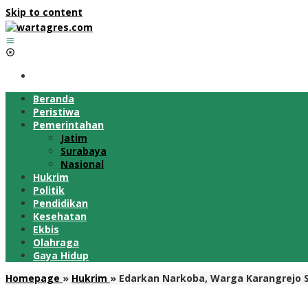
Skip to content
Beranda
Peristiwa
Pemerintahan
Jatim
Surabaya
Nasional
Hukrim
Politik
Pendidikan
Kesehatan
Ekbis
Olahraga
Gaya Hidup
Homepage
»
Hukrim
»
Edarkan Narkoba, Warga Karangrejo S