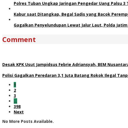
Polres Tuban Ungkap Jaringan Pengedar Uang Palsu 3
Kabur saat Ditangkap, Begal Sadis yang Bacok Peremp
Gagalkan Penyelundupan Lewat Jalur Laut, Polda Jatim
Comment
Desak KPK Usut Jampidsus Febrie Adriansyah, BEM Nusantar
Polisi Gagalkan Peredaran 3,1 Juta Batang Rokok Ilegal Tanp
1
2
3
…
398
Next
No More Posts Available.