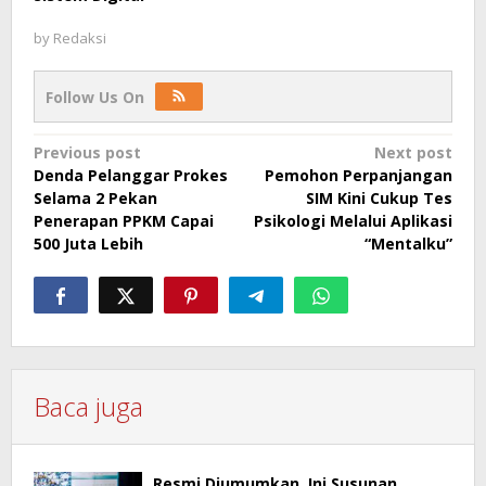
by
Redaksi
Follow Us On
Post
Previous post
Next post
Denda Pelanggar Prokes
Pemohon Perpanjangan
navigation
Selama 2 Pekan
SIM Kini Cukup Tes
Penerapan PPKM Capai
Psikologi Melalui Aplikasi
500 Juta Lebih
“Mentalku”
Baca juga
Resmi Diumumkan, Ini Susunan