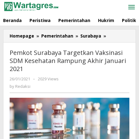
Skip
to
content
Beranda
Peristiwa
Pemerintahan
Hukrim
Politik
Homepage
»
Pemerintahan
»
Surabaya
»
Pemkot
Surabaya
Targetkan
Pemkot Surabaya Targetkan Vaksinasi
Vaksinasi
SDM Kesehatan Rampung Akhir Januari
SDM
2021
Kesehatan
Rampung
26/01/2021
by
-
2029 Views
Akhir
Redaksi
by
Redaksi
Januari
2021