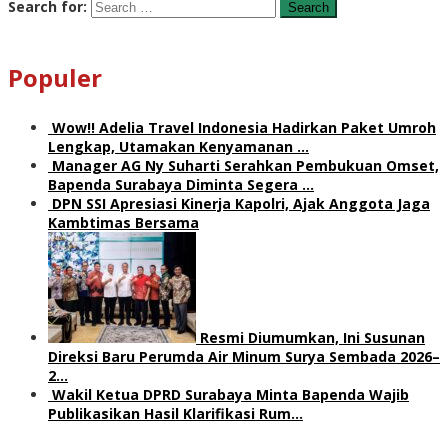
Search for:
Populer
Wow!! Adelia Travel Indonesia Hadirkan Paket Umroh
Lengkap, Utamakan Kenyamanan …
Manager AG Ny Suharti Serahkan Pembukuan Omset,
Bapenda Surabaya Diminta Segera …
DPN SSI Apresiasi Kinerja Kapolri, Ajak Anggota Jaga
Kambtimas Bersama
Resmi Diumumkan, Ini Susunan
Direksi Baru Perumda Air Minum Surya Sembada 2026–
2…
Wakil Ketua DPRD Surabaya Minta Bapenda Wajib
Publikasikan Hasil Klarifikasi Rum…