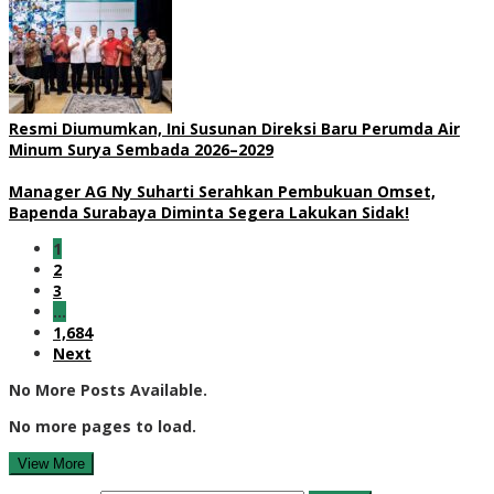
Resmi Diumumkan, Ini Susunan Direksi Baru Perumda Air
Minum Surya Sembada 2026–2029
Manager AG Ny Suharti Serahkan Pembukuan Omset,
Bapenda Surabaya Diminta Segera Lakukan Sidak!
1
2
3
…
1,684
Next
No More Posts Available.
No more pages to load.
View More