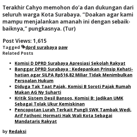
Terakhir Cahyo memohon do’a dan dukungan dari
seluruh warga Kota Surabaya. “Doakan agar kami
mampu menjalankan amanah ini dengan sebaik-
baiknya,” pungkasnya. (Tur)
Post Views:
1,615
Tagged
dprd surabaya
paw
Related Posts
Komisi D DPRD Surabaya Apresiasi Sekolah Rakyat
Banggar DPRD Surabaya : Kedepankan Prinsip Kehati-
hatian agar SILPA Rp516,82 Miliar Tidak Menimbulkan
Persoalan Hukum
Diduga Tak Taat Pajak, Komisi B Soroti Pajak Rumah
Makan AG Ny Suharti
Kritik Sistem Desil Bansos, Komisi B: Jadikan UMK
Sebagai Tolak Ukur Kemiskinan
Pencopotan Lurah Terkait Pungli SWK Tambak Wedi,
Arif Fathoni: Hormati Hak Wali Kota Sebagai
Mandataris Rakyat
by
Redaksi