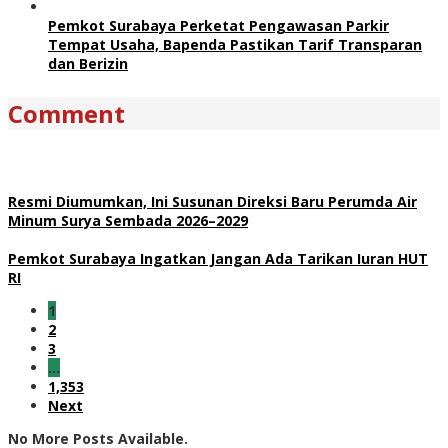
Pemkot Surabaya Perketat Pengawasan Parkir
Tempat Usaha, Bapenda Pastikan Tarif Transparan
dan Berizin
Comment
Resmi Diumumkan, Ini Susunan Direksi Baru Perumda Air
Minum Surya Sembada 2026–2029
Pemkot Surabaya Ingatkan Jangan Ada Tarikan Iuran HUT
RI
1
2
3
…
1,353
Next
No More Posts Available.