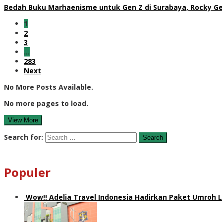
Bedah Buku Marhaenisme untuk Gen Z di Surabaya, Rocky Ger
1
2
3
…
283
Next
No More Posts Available.
No more pages to load.
View More
Search for:
Populer
Wow!! Adelia Travel Indonesia Hadirkan Paket Umro