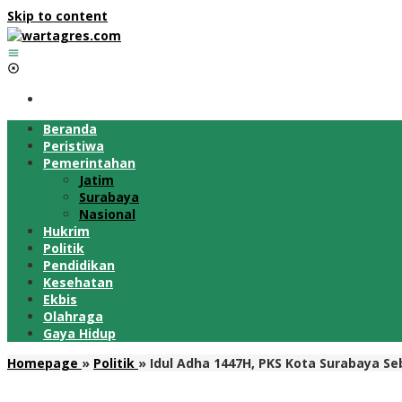
Skip to content
Beranda
Peristiwa
Pemerintahan
Jatim
Surabaya
Nasional
Hukrim
Politik
Pendidikan
Kesehatan
Ekbis
Olahraga
Gaya Hidup
Homepage
»
Politik
»
Idul Adha 1447H, PKS Kota Surabaya S