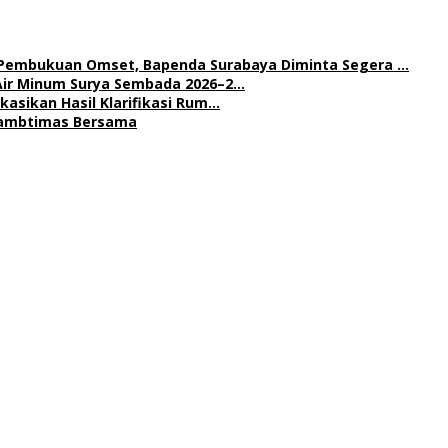
 Pembukuan Omset, Bapenda Surabaya Diminta Segera …
Air Minum Surya Sembada 2026–2…
asikan Hasil Klarifikasi Rum…
 Kambtimas Bersama