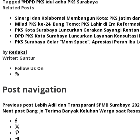
Tagged
DPD PKS
idul adha
PKS Surabaya
Related Posts
Sinergi dan Kolaborasi Membangun Kota: PKS Jatim d
Milad PKS ke-24, Bung Tomo: PKS Lahir di Era Reforma
PKS Kota Surabaya Luncurkan Gerakan Sayangi Rentan 
DPD PKS Kota Surabaya Luncurkan Layanan Konsultasi 
PKS Surabaya Gelar “Mom Space”, Apresiasi Peran Ibu
by
Redaksi
Writer: Guntur
Follow Us On
Post navigation
Previous post
Lebih Adil dan Transparan! SPMB Surabaya 202
Next post
Bang Jo Terima Banyak Keluhan Warga saat Reses 