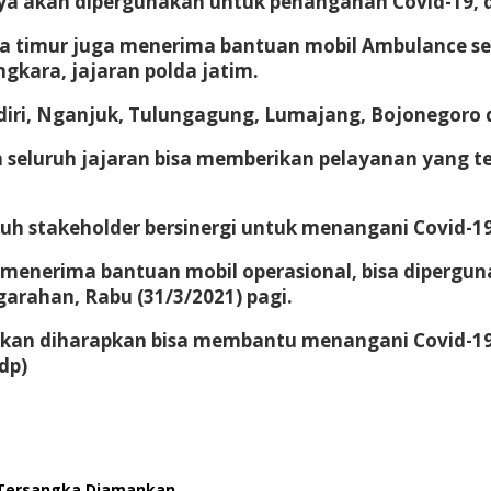
nya akan dipergunakan untuk penanganan Covid-19, d
awa timur juga menerima bantuan mobil Ambulance se
ngkara, jajaran polda jatim.
ediri, Nganjuk, Tulungagung, Lumajang, Bojonegoro
n seluruh jajaran bisa memberikan pelayanan yang 
uh stakeholder bersinergi untuk menangani Covid-19
h menerima bantuan mobil operasional, bisa diperg
garahan, Rabu (31/3/2021) pagi.
ikan diharapkan bisa membantu menangani Covid-19,
dp)
 Tersangka Diamankan