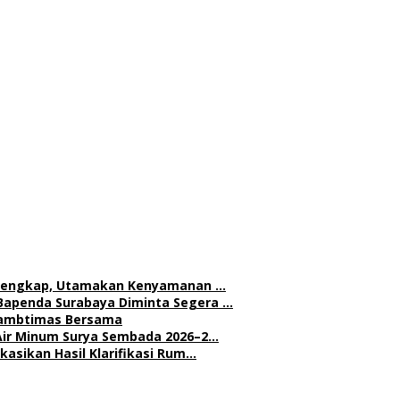
h Lengkap, Utamakan Kenyamanan …
Bapenda Surabaya Diminta Segera …
 Kambtimas Bersama
Air Minum Surya Sembada 2026–2…
asikan Hasil Klarifikasi Rum…