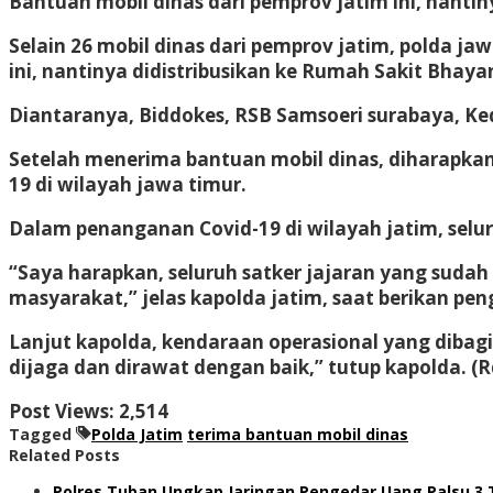
Bantuan mobil dinas dari pemprov jatim ini, nanti
Selain 26 mobil dinas dari pemprov jatim, polda j
ini, nantinya didistribusikan ke Rumah Sakit Bhaya
Diantaranya, Biddokes, RSB Samsoeri surabaya, K
Setelah menerima bantuan mobil dinas, diharapka
19 di wilayah jawa timur.
Dalam penanganan Covid-19 di wilayah jatim, selur
“Saya harapkan, seluruh satker jajaran yang suda
masyarakat,” jelas kapolda jatim, saat berikan pen
Lanjut kapolda, kendaraan operasional yang dibag
dijaga dan dirawat dengan baik,” tutup kapolda. (R
Post Views:
2,514
Tagged
Polda Jatim
terima bantuan mobil dinas
Related Posts
Polres Tuban Ungkap Jaringan Pengedar Uang Palsu 3