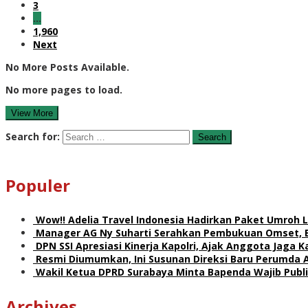
3
…
1,960
Next
No More Posts Available.
No more pages to load.
View More
Search for:
Populer
Wow!! Adelia Travel Indonesia Hadirkan Paket Umro
Manager AG Ny Suharti Serahkan Pembukuan Omset, 
DPN SSI Apresiasi Kinerja Kapolri, Ajak Anggota Jaga
Resmi Diumumkan, Ini Susunan Direksi Baru Perumda 
Wakil Ketua DPRD Surabaya Minta Bapenda Wajib Publik
Archives