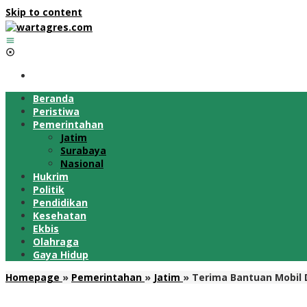
Skip to content
Beranda
Peristiwa
Pemerintahan
Jatim
Surabaya
Nasional
Hukrim
Politik
Pendidikan
Kesehatan
Ekbis
Olahraga
Gaya Hidup
Homepage
»
Pemerintahan
»
Jatim
»
Terima Bantuan Mobil 