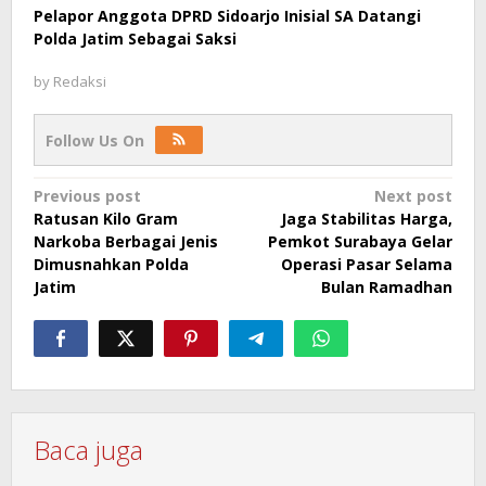
Pelapor Anggota DPRD Sidoarjo Inisial SA Datangi
Polda Jatim Sebagai Saksi
by
Redaksi
Follow Us On
Post
Previous post
Next post
Ratusan Kilo Gram
Jaga Stabilitas Harga,
navigation
Narkoba Berbagai Jenis
Pemkot Surabaya Gelar
Dimusnahkan Polda
Operasi Pasar Selama
Jatim
Bulan Ramadhan
Baca juga