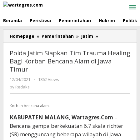
Skip
to
content
Beranda
Peristiwa
Pemerintahan
Hukrim
Politik
Homepage
»
Pemerintahan
»
Jatim
»
Polda
Jatim
Siapkan
Polda Jatim Siapkan Tim Trauma Healing
Tim
Bagi Korban Bencana Alam di Jawa
Trauma
Timur
Healing
Bagi
12/04/2021
by
-
1862 Views
Korban
Redaksi
by
Redaksi
Bencana
Alam
di
Korban bencana alam.
Jawa
Timur
KABUPATEN MALANG, Wartagres.Com
–
Bencana gempa berkekuatan 6.7 skala richter
(SR) mengguncang beberapa wilayah di Jawa