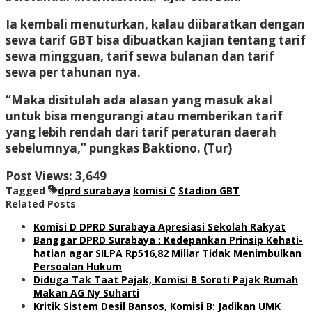
Ia kembali menuturkan, kalau diibaratkan dengan
sewa tarif GBT bisa dibuatkan kajian tentang tarif
sewa mingguan, tarif sewa bulanan dan tarif
sewa per tahunan nya.
“Maka disitulah ada alasan yang masuk akal
untuk bisa mengurangi atau memberikan tarif
yang lebih rendah dari tarif peraturan daerah
sebelumnya,” pungkas Baktiono. (Tur)
Post Views:
3,649
Tagged
dprd surabaya
komisi C
Stadion GBT
Related Posts
Komisi D DPRD Surabaya Apresiasi Sekolah Rakyat
Banggar DPRD Surabaya : Kedepankan Prinsip Kehati-
hatian agar SILPA Rp516,82 Miliar Tidak Menimbulkan
Persoalan Hukum
Diduga Tak Taat Pajak, Komisi B Soroti Pajak Rumah
Makan AG Ny Suharti
Kritik Sistem Desil Bansos, Komisi B: Jadikan UMK