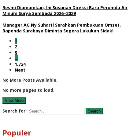
Resmi Diumumkan, Ini Susunan Direksi Baru Perumda Air
Minum Surya Sembada 2026–2029
Manager AG Ny Suharti Serahkan Pembukuan Omset,
Bapenda Surabaya Diminta Segera Lakukan Sidak!
1
2
3
…
1,724
Next
No More Posts Available.
No more pages to load.
View More
Search for:
Populer