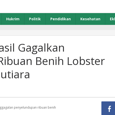
Hukrim
Politik
Pendidikan
Kesehatan
Ek
asil Gagalkan
ibuan Benih Lobster
Mutiara
enggagalan penyelundupan ribuan benih