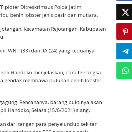
/Tipidter Ditreskrimsus Polda Jatim
u benih lobster jenis pasir dan mutiara.
Rejotangan, Kecamatan Rejotangan, Kabupaten
u.
kni, WNT (33) dan RA (24) yang keduanya
epli Handoko menjelaskan, para tersangka
ya hendak membawa puluhan benih lobster
gagung. Rencananya, barang buktinya akan
pli Handoko, Selasa (15/6/2021) siang.
kan dari tangan para penyelundup sekitar
enis mutiara dan 500 ekor jenis pasir.