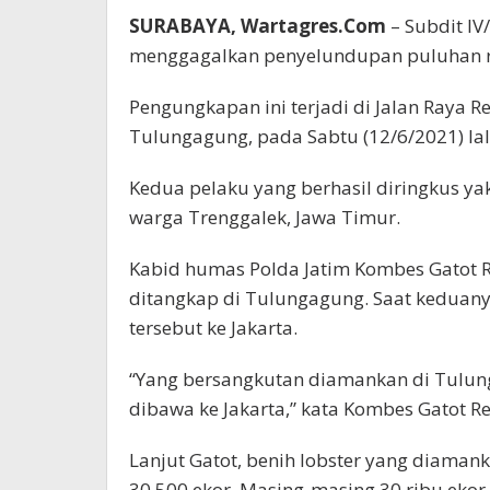
SURABAYA, Wartagres.Com
– Subdit IV
menggagalkan penyelundupan puluhan rib
Pengungkapan ini terjadi di Jalan Raya 
Tulungagung, pada Sabtu (12/6/2021) lal
Kedua pelaku yang berhasil diringkus ya
warga Trenggalek, Jawa Timur.
Kabid humas Polda Jatim Kombes Gatot R
ditangkap di Tulungagung. Saat keduan
tersebut ke Jakarta.
“Yang bersangkutan diamankan di Tulun
dibawa ke Jakarta,” kata Kombes Gatot Re
Lanjut Gatot, benih lobster yang diaman
30.500 ekor. Masing-masing 30 ribu ekor j