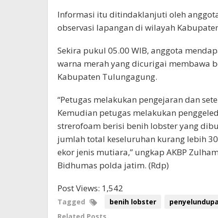
Informasi itu ditindaklanjuti oleh anggo
observasi lapangan di wilayah Kabupate
Sekira pukul 05.00 WIB, anggota mendap
warna merah yang dicurigai membawa beni
Kabupaten Tulungagung.
“Petugas melakukan pengejaran dan setel
Kemudian petugas melakukan penggeled
strerofoam berisi benih lobster yang dib
jumlah total keseluruhan kurang lebih 30.
ekor jenis mutiara,” ungkap AKBP Zulham,
Bidhumas polda jatim. (Rdp)
Post Views:
1,542
Tagged
benih lobster
penyelundup
Related Posts