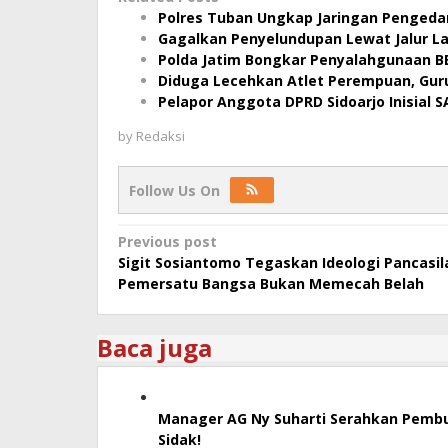
Polres Tuban Ungkap Jaringan Pengeda
Gagalkan Penyelundupan Lewat Jalur La
Polda Jatim Bongkar Penyalahgunaan B
Diduga Lecehkan Atlet Perempuan, Guru 
Pelapor Anggota DPRD Sidoarjo Inisial S
by
Redaksi
Follow Us On
Post
Previous post
Sigit Sosiantomo Tegaskan Ideologi Pancasil
navigation
Pemersatu Bangsa Bukan Memecah Belah
Baca juga
Manager AG Ny Suharti Serahkan Pemb
Sidak!