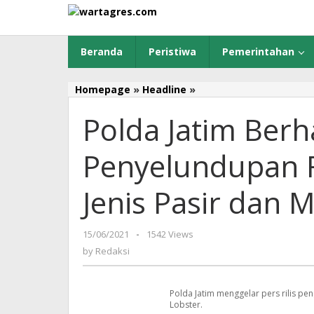
Skip
to
content
Beranda
Peristiwa
Pemerintahan
Homepage
»
Headline
»
Polda
Jatim
Polda Jatim Berh
Berhasil
Gagalkan
Penyelundupan
Penyelundupan R
Ribuan
Benih
Jenis Pasir dan 
Lobster
Jenis
Pasir
15/06/2021
by
-
1542 Views
dan
Redaksi
by
Redaksi
Mutiara
Polda Jatim menggelar pers rilis p
Lobster.