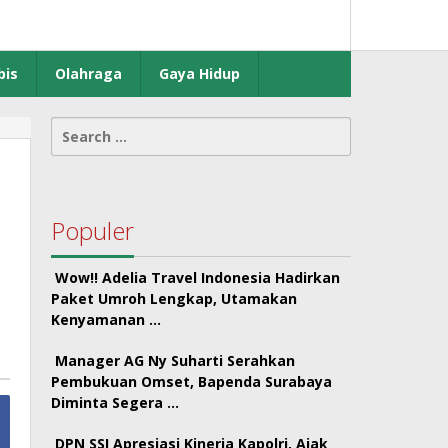
bis
Olahraga
Gaya Hidup
Search
for:
Populer
Wow!! Adelia Travel Indonesia Hadirkan
Paket Umroh Lengkap, Utamakan
Kenyamanan …
Manager AG Ny Suharti Serahkan
Pembukuan Omset, Bapenda Surabaya
Diminta Segera …
DPN SSI Apresiasi Kinerja Kapolri, Ajak