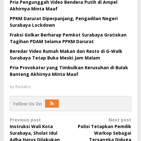
Pria Pengunggah Video Bendera Putih di Ampel
Akhirnya Minta Maaf
PPKM Darurat Diperpanjang, Pengadilan Negeri
Surabaya Lockdown
Fraksi Golkar Berharap Pemkot Surabaya Gratiskan
Tagihan PDAM Selama PPKM Darurat
Beredar Video Rumah Makan dan Resto di G-Walk
Surabaya Tetap Buka Meski Jam Malam
Pria Provokator yang Timbulkan Kerusuhan di Bulak
Banteng Akhirnya Minta Maaf
by
Redaksi
Follow Us On
Post
Previous post
Next post
Instruksi Wali Kota
Polisi Tetapkan Pemilik
navigation
Surabaya, Sholat Idul
Warkop Sebagai
Adha Harus Dilakukan
Tersangka Diduga