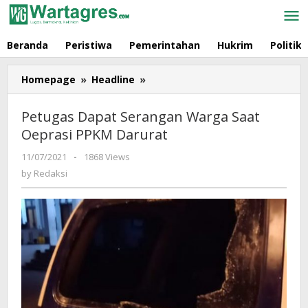
Skip
to
content
Beranda
Peristiwa
Pemerintahan
Hukrim
Politik
Homepage
»
Headline
»
Petugas
Dapat
Serangan
Petugas Dapat Serangan Warga Saat
Warga
Oeprasi PPKM Darurat
Saat
Oeprasi
11/07/2021
by
-
1868 Views
PPKM
Redaksi
by
Redaksi
Darurat