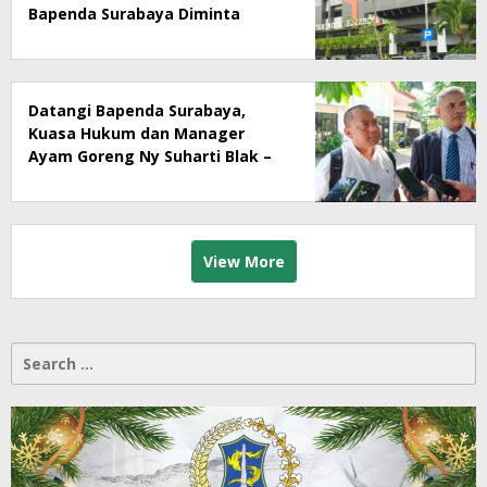
Bapenda Surabaya Diminta
Segera Lakukan Sidak!
Datangi Bapenda Surabaya,
Kuasa Hukum dan Manager
Ayam Goreng Ny Suharti Blak –
Blakan Soal Dugaan
Penyimpangan Pajak
View More
Search
for: