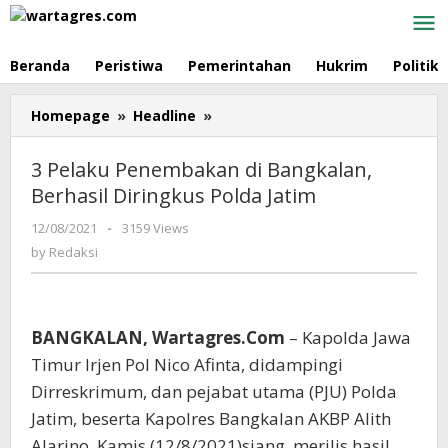
Skip
to
content
Beranda
Peristiwa
Pemerintahan
Hukrim
Politik
Homepage
»
Headline
»
3
Pelaku
Penembakan
3 Pelaku Penembakan di Bangkalan,
di
Berhasil Diringkus Polda Jatim
Bangkalan,
Berhasil
12/08/2021
by
-
3159 Views
Diringkus
Redaksi
by
Redaksi
Polda
Jatim
BANGKALAN, Wartagres.Com
– Kapolda Jawa
Timur Irjen Pol Nico Afinta, didampingi
Dirreskrimum, dan pejabat utama (PJU) Polda
Jatim, beserta Kapolres Bangkalan AKBP Alith
Alarino, Kamis (12/8/2021)siang, merilis hasil