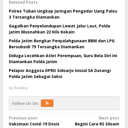
Related Posts
Polres Tuban Ungkap Jaringan Pengedar Uang Palsu
3 Tersangka Diamankan
Gagalkan Penyelundupan Lewat Jalur Laut, Polda
Jatim Musnahkan 22 Kilo Kokain
Polda Jatim Bongkar Penyalahgunaan BBM dan LPG
Bersubsidi 79 Tersangka Diamankan
Diduga Lecehkan Atlet Perempuan, Guru Bela Diri Ini
Diamankan Polda Jatim
Pelapor Anggota DPRD Sidoarjo Inisial SA Datangi
Polda Jatim Sebagai Saksi
by
Redaksi
Follow Us On
Post
Previous post
Next post
Vaksinasi Covid-19 Dosis
Begini Cara RS Siloam
navigation