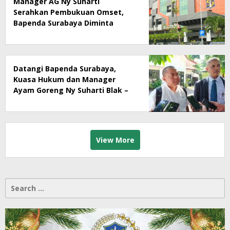
Manager AG Ny Suharti
Serahkan Pembukuan Omset,
Bapenda Surabaya Diminta
Segera Lakukan Sidak!
Datangi Bapenda Surabaya,
Kuasa Hukum dan Manager
Ayam Goreng Ny Suharti Blak –
Blakan Soal Dugaan
Penyimpangan Pajak
View More
Search
for: