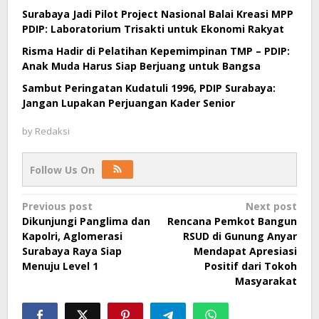
Surabaya Jadi Pilot Project Nasional Balai Kreasi MPP
PDIP: Laboratorium Trisakti untuk Ekonomi Rakyat
Risma Hadir di Pelatihan Kepemimpinan TMP – PDIP:
Anak Muda Harus Siap Berjuang untuk Bangsa
Sambut Peringatan Kudatuli 1996, PDIP Surabaya:
Jangan Lupakan Perjuangan Kader Senior
by
Redaksi
Follow Us On
Post
Previous post
Next post
Dikunjungi Panglima dan
Rencana Pemkot Bangun
navigation
Kapolri, Aglomerasi
RSUD di Gunung Anyar
Surabaya Raya Siap
Mendapat Apresiasi
Menuju Level 1
Positif dari Tokoh
Masyarakat