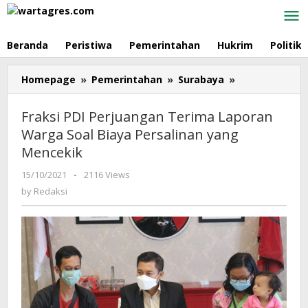
Skip
to
content
Beranda
Peristiwa
Pemerintahan
Hukrim
Politik
Homepage
»
Pemerintahan
»
Surabaya
»
Fraksi
PDI
Perjuangan
Fraksi PDI Perjuangan Terima Laporan
Terima
Warga Soal Biaya Persalinan yang
Laporan
Mencekik
Warga
Soal
15/10/2021
by
-
2116 Views
Biaya
Redaksi
by
Redaksi
Persalinan
yang
Mencekik