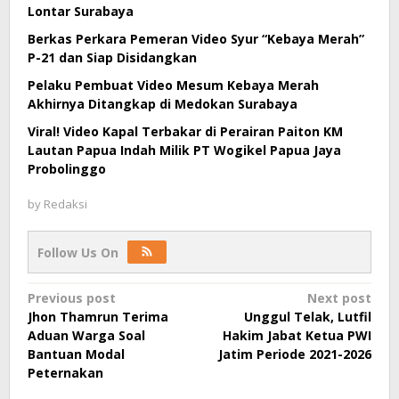
Lontar Surabaya
Berkas Perkara Pemeran Video Syur “Kebaya Merah”
P-21 dan Siap Disidangkan
Pelaku Pembuat Video Mesum Kebaya Merah
Akhirnya Ditangkap di Medokan Surabaya
Viral! Video Kapal Terbakar di Perairan Paiton KM
Lautan Papua Indah Milik PT Wogikel Papua Jaya
Probolinggo
by
Redaksi
Follow Us On
Post
Previous post
Next post
Jhon Thamrun Terima
Unggul Telak, Lutfil
navigation
Aduan Warga Soal
Hakim Jabat Ketua PWI
Bantuan Modal
Jatim Periode 2021-2026
Peternakan