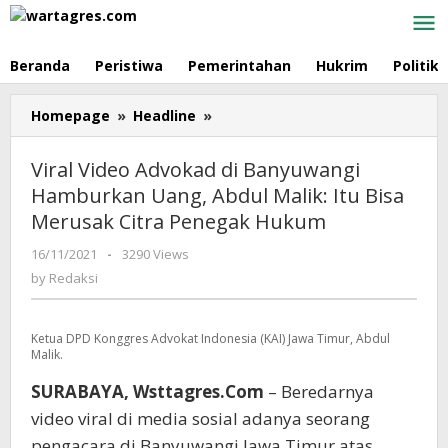
Skip
to
content
Beranda
Peristiwa
Pemerintahan
Hukrim
Politik
Homepage
»
Headline
»
Viral
Video
Advokad
Viral Video Advokad di Banyuwangi
di
Hamburkan Uang, Abdul Malik: Itu Bisa
Banyuwangi
Merusak Citra Penegak Hukum
Hamburkan
Uang,
16/11/2021
by
-
3290 Views
Abdul
Redaksi
by
Redaksi
Malik:
Itu
Bisa
Ketua DPD Konggres Advokat Indonesia (KAI) Jawa Timur, Abdul
Merusak
Malik.
Citra
Penegak
SURABAYA, Wsttagres.Com
– Beredarnya
Hukum
video viral di media sosial adanya seorang
pengacara di Banyuwangi Jawa Timur atas