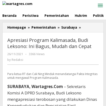
Skip
to
content
Beranda
Peristiwa
Pemerintahan
Hukrim
Politik
Homepage
»
Pemerintahan
»
Surabaya
»
Apresiasi
Program
Kalimasada,
Apresiasi Program Kalimasada, Budi
Budi
Leksono: Ini Bagus, Mudah dan Cepat
Leksono:
Ini
26/11/2021
by
-
3366 Views
Bagus,
Redaksi
by
Redaksi
Mudah
dan
Cepat
Para ketua RT dan Cak Ning Minduk menandatangai Pakta Integritas
untuk mengawal Program Kalimasada.
SURABAYA, Wartagres.Com
– Sekretaris
Komisi A DPRD Surabaya, Budi Leksono
mengapresiasi terobosan yang dilakukan Dinas
Kependudukan dan Pencatatan Sipil