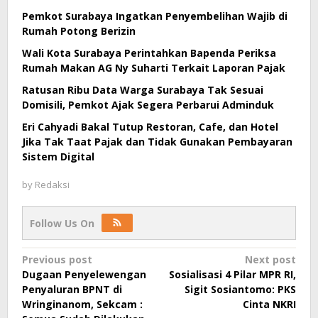
Pemkot Surabaya Ingatkan Penyembelihan Wajib di
Rumah Potong Berizin
Wali Kota Surabaya Perintahkan Bapenda Periksa
Rumah Makan AG Ny Suharti Terkait Laporan Pajak
Ratusan Ribu Data Warga Surabaya Tak Sesuai
Domisili, Pemkot Ajak Segera Perbarui Adminduk
Eri Cahyadi Bakal Tutup Restoran, Cafe, dan Hotel
Jika Tak Taat Pajak dan Tidak Gunakan Pembayaran
Sistem Digital
by
Redaksi
Follow Us On
Post
Previous post
Next post
Dugaan Penyelewengan
Sosialisasi 4 Pilar MPR RI,
navigation
Penyaluran BPNT di
Sigit Sosiantomo: PKS
Wringinanom, Sekcam :
Cinta NKRI