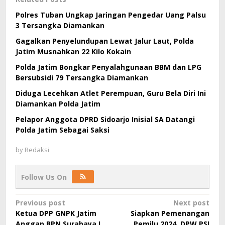
Polres Tuban Ungkap Jaringan Pengedar Uang Palsu
3 Tersangka Diamankan
Gagalkan Penyelundupan Lewat Jalur Laut, Polda
Jatim Musnahkan 22 Kilo Kokain
Polda Jatim Bongkar Penyalahgunaan BBM dan LPG
Bersubsidi 79 Tersangka Diamankan
Diduga Lecehkan Atlet Perempuan, Guru Bela Diri Ini
Diamankan Polda Jatim
Pelapor Anggota DPRD Sidoarjo Inisial SA Datangi
Polda Jatim Sebagai Saksi
by
Redaksi
Follow Us On
Post
Previous post
Next post
Ketua DPP GNPK Jatim
Siapkan Pemenangan
navigation
Anggap BPN Surabaya I
Pemilu 2024, DPW PSI