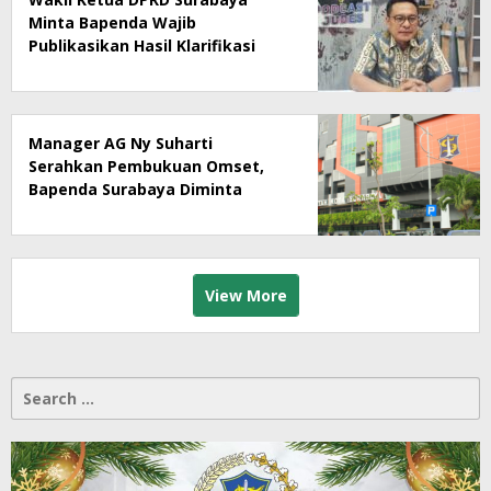
Minta Bapenda Wajib
Publikasikan Hasil Klarifikasi
Rumah Makan Ny Suharti Soal
Pajak
Manager AG Ny Suharti
Serahkan Pembukuan Omset,
Bapenda Surabaya Diminta
Segera Lakukan Sidak!
View More
Search
for: