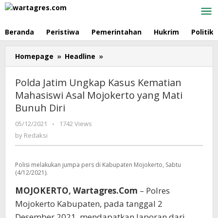
Skip
to
content
Beranda
Peristiwa
Pemerintahan
Hukrim
Politik
Homepage
»
Headline
»
Polda
Jatim
Ungkap
Polda Jatim Ungkap Kasus Kematian
Kasus
Mahasiswi Asal Mojokerto yang Mati
Kematian
Bunuh Diri
Mahasiswi
Asal
05/12/2021
by
-
1742 Views
Mojokerto
Redaksi
by
Redaksi
yang
Mati
Bunuh
Polisi melakukan jumpa pers di Kabupaten Mojokerto, Sabtu
Diri
(4/12/2021).
MOJOKERTO, Wartagres.Com
– Polres
Mojokerto Kabupaten, pada tanggal 2
Desember 2021, mendapatkan laporan dari