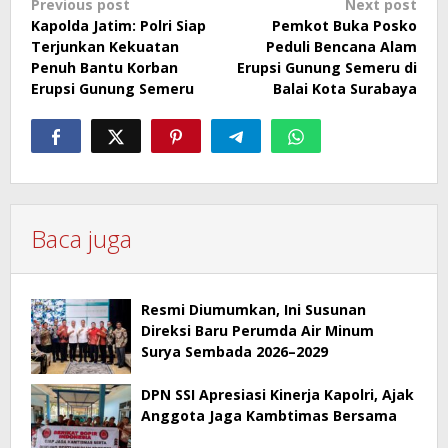
Post
Previous post
Next post
Kapolda Jatim: Polri Siap
Pemkot Buka Posko
navigation
Terjunkan Kekuatan
Peduli Bencana Alam
Penuh Bantu Korban
Erupsi Gunung Semeru di
Erupsi Gunung Semeru
Balai Kota Surabaya
Baca juga
Resmi Diumumkan, Ini Susunan
Direksi Baru Perumda Air Minum
Surya Sembada 2026–2029
DPN SSI Apresiasi Kinerja Kapolri, Ajak
Anggota Jaga Kambtimas Bersama