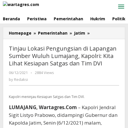
Skip
to
content
Beranda
Peristiwa
Pemerintahan
Hukrim
Politik
Homepage
»
Pemerintahan
»
Jatim
»
Tinjau
Lokasi
Pengungsian
Tinjau Lokasi Pengungsian di Lapangan
di
Sumber Wuluh Lumajang, Kapolri: Kita
Lapangan
Lihat Kesiapan Satgas dan Tim DVI
Sumber
Wuluh
06/12/2021
by
-
2884 Views
Lumajang,
Redaksi
by
Redaksi
Kapolri:
Kita
Lihat
Kapolri meninjau Kesiapan Satgas dan Tim DVI.
Kesiapan
Satgas
LUMAJANG, Wartagres.Com
– Kapolri Jendral
dan
Sigit Listyo Prabowo, didampingi Gubernur dan
Tim
Kapolda Jatim, Senin (6/12/2021) malam,
DVI