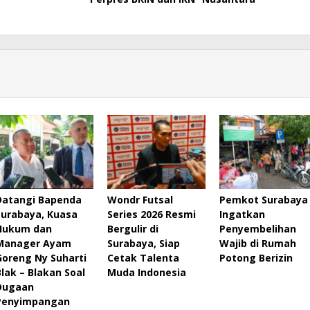
Datangi Bapenda
Wondr Futsal
Pemkot Surabaya
Surabaya, Kuasa
Series 2026 Resmi
Ingatkan
Hukum dan
Bergulir di
Penyembelihan
Manager Ayam
Surabaya, Siap
Wajib di Rumah
Goreng Ny Suharti
Cetak Talenta
Potong Berizin
Blak – Blakan Soal
Muda Indonesia
Dugaan
Penyimpangan