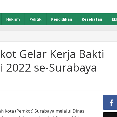
Hukrim
Politik
Pendidikan
Kesehatan
Ek
egah
BD,
emkot
ot Gelar Kerja Bakti
lar
rja
i 2022 se-Surabaya
kti
assal
nuari
22
-
urabaya
h Kota (Pemkot) Surabaya melalui Dinas