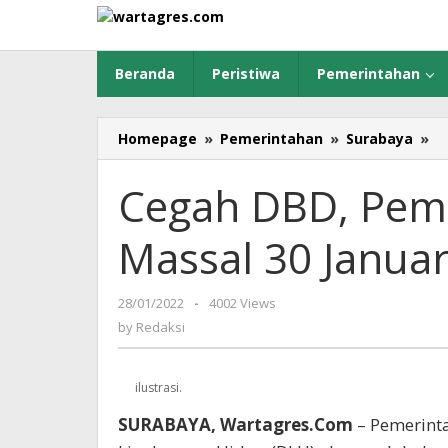
Skip
to
content
Beranda
Peristiwa
Pemerintahan
Homepage
»
Pemerintahan
»
Surabaya
»
C
D
P
Cegah DBD, Pemk
Ge
Ke
Massal 30 Januar
Ba
M
30
28/01/2022
by
-
4002 Views
Ja
Redaksi
by
Redaksi
20
se
S
ilustrasi.
SURABAYA, Wartagres.Com
– Pemerinta