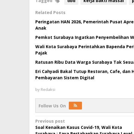
Tagged
dbd
kerja bakti massal
Related Posts
Peringatan HAN 2026, Pemerintah Pusat Apre
Anak
Pemkot Surabaya Ingatkan Penyembelihan Wa
Wali Kota Surabaya Perintahkan Bapenda Per
Pajak
Ratusan Ribu Data Warga Surabaya Tak Sesua
Eri Cahyadi Bakal Tutup Restoran, Cafe, dan 
Pembayaran Sistem Digital
by
Redaksi
Follow Us On
Post
Previous post
Soal Kenaikan Kasus Covid-19, Wali Kota
navigation
Surabaya : Saya Pertahankan Surabaya Level