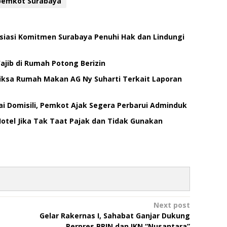
pemkot Surabaya
siasi Komitmen Surabaya Penuhi Hak dan Lindungi
jib di Rumah Potong Berizin
iksa Rumah Makan AG Ny Suharti Terkait Laporan
i Domisili, Pemkot Ajak Segera Perbarui Adminduk
Hotel Jika Tak Taat Pajak dan Tidak Gunakan
Next post
Gelar Rakernas I, Sahabat Ganjar Dukung
Perpres BRIN dan IKN “Nusantara”