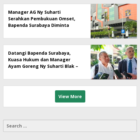
Manager AG Ny Suharti
Serahkan Pembukuan Omset,
Bapenda Surabaya Diminta
Segera Lakukan Sidak!
Datangi Bapenda Surabaya,
Kuasa Hukum dan Manager
Ayam Goreng Ny Suharti Blak –
Blakan Soal Dugaan
Penyimpangan Pajak
View More
Search
for: