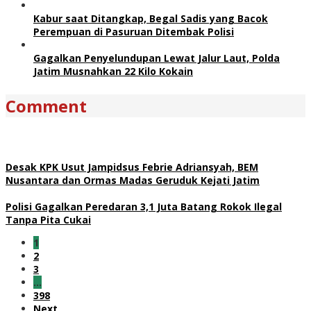
Kabur saat Ditangkap, Begal Sadis yang Bacok
Perempuan di Pasuruan Ditembak Polisi
Gagalkan Penyelundupan Lewat Jalur Laut, Polda
Jatim Musnahkan 22 Kilo Kokain
Comment
Desak KPK Usut Jampidsus Febrie Adriansyah, BEM
Nusantara dan Ormas Madas Geruduk Kejati Jatim
Polisi Gagalkan Peredaran 3,1 Juta Batang Rokok Ilegal
Tanpa Pita Cukai
1
2
3
…
398
Next