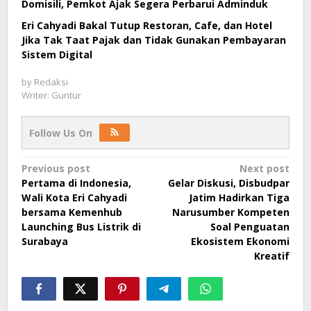
Domisili, Pemkot Ajak Segera Perbarui Adminduk
Eri Cahyadi Bakal Tutup Restoran, Cafe, dan Hotel
Jika Tak Taat Pajak dan Tidak Gunakan Pembayaran
Sistem Digital
by
Redaksi
Writer: Guntur
Follow Us On
Post
Previous post
Next post
Pertama di Indonesia,
Gelar Diskusi, Disbudpar
navigation
Wali Kota Eri Cahyadi
Jatim Hadirkan Tiga
bersama Kemenhub
Narusumber Kompeten
Launching Bus Listrik di
Soal Penguatan
Surabaya
Ekosistem Ekonomi
Kreatif