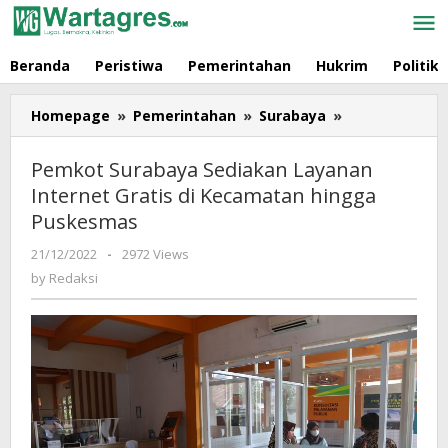
Skip
to
content
Beranda
Peristiwa
Pemerintahan
Hukrim
Politik
Homepage
»
Pemerintahan
»
Surabaya
»
Pemkot
Surabaya
Sediakan
Pemkot Surabaya Sediakan Layanan
Layanan
Internet Gratis di Kecamatan hingga
Internet
Puskesmas
Gratis
di
21/12/2022
by
-
2972 Views
Kecamatan
Redaksi
by
Redaksi
hingga
Puskesmas