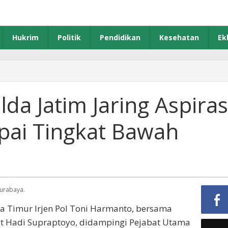
Hukrim
Politik
Pendidikan
Kesehatan
Ek
i
da
da Jatim Jaring Aspiras
ai Tingkat Bawah
si
rakat
ai
at
h
Surabaya.
a Timur Irjen Pol Toni Harmanto, bersama
et Hadi Supraptoyo, didampingi Pejabat Utama