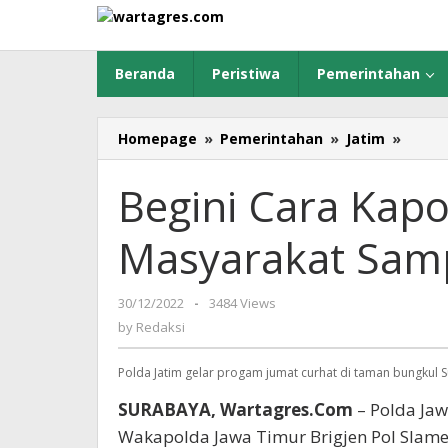
Skip
to
content
Beranda
Peristiwa
Pemerintahan
Homepage
»
Pemerintahan
»
Jatim
»
Begin
Cara
Kapol
Begini Cara Kapol
Jatim
Jaring
Masyarakat Samp
Aspira
Masya
Samp
30/12/2022
by
-
3484 Views
Tingk
Redaksi
by
Redaksi
Bawa
Polda Jatim gelar progam jumat curhat di taman bungkul 
SURABAYA, Wartagres.Com
– Polda Jaw
Wakapolda Jawa Timur Brigjen Pol Slam