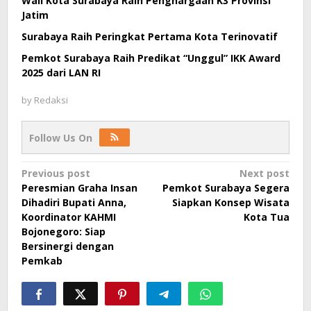
Wali Kota Surabaya Raih Penghargaan K3 Provinsi
Jatim
Surabaya Raih Peringkat Pertama Kota Terinovatif
Pemkot Surabaya Raih Predikat “Unggul” IKK Award
2025 dari LAN RI
by
Redaksi
Follow Us On
Post
Previous post
Next post
Peresmian Graha Insan
Pemkot Surabaya Segera
navigation
Dihadiri Bupati Anna,
Siapkan Konsep Wisata
Koordinator KAHMI
Kota Tua
Bojonegoro: Siap
Bersinergi dengan
Pemkab