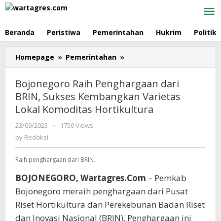
Skip
to
content
Beranda
Peristiwa
Pemerintahan
Hukrim
Politik
Homepage
»
Pemerintahan
»
Bojonegoro
Raih
Penghargaan
Bojonegoro Raih Penghargaan dari
dari
BRIN, Sukses Kembangkan Varietas
BRIN,
Lokal Komoditas Hortikultura
Sukses
Kembangkan
23/09/2023
by
-
1750 Views
Varietas
Redaksi
by
Redaksi
Lokal
Komoditas
Raih penghargaan dari BRIN.
Hortikultura
BOJONEGORO, Wartagres.Com
– Pemkab
Bojonegoro meraih penghargaan dari Pusat
Riset Hortikultura dan Perekebunan Badan Riset
dan Inovasi Nasional (BRIN). Penghargaan ini