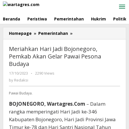
Skip
to
content
Beranda
Peristiwa
Pemerintahan
Hukrim
Politik
Homepage
»
Pemerintahan
»
Meriahkan
Hari
Jadi
Meriahkan Hari Jadi Bojonegoro,
Bojonegoro,
Pemkab Akan Gelar Pawai Pesona
Pemkab
Budaya
Akan
Gelar
17/10/2023
by
-
2290 Views
Pawai
Redaksi
by
Redaksi
Pesona
Budaya
Pawai Budaya.
BOJONEGORO, Wartagres.Com
– Dalam
rangka memperingati Hari Jadi ke-346
Kabupaten Bojonegoro, Hari Jadi Provinsi Jawa
Timur ke-78 dan Hari Santri Nasional Tahun