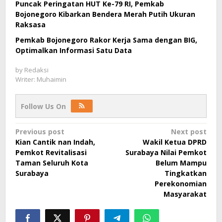
Puncak Peringatan HUT Ke-79 RI, Pemkab
Bojonegoro Kibarkan Bendera Merah Putih Ukuran
Raksasa
Pemkab Bojonegoro Rakor Kerja Sama dengan BIG,
Optimalkan Informasi Satu Data
by
Redaksi
Writer: Muhaimin
Follow Us On
Post
Previous post
Next post
Kian Cantik nan Indah,
Wakil Ketua DPRD
navigation
Pemkot Revitalisasi
Surabaya Nilai Pemkot
Taman Seluruh Kota
Belum Mampu
Surabaya
Tingkatkan
Perekonomian
Masyarakat