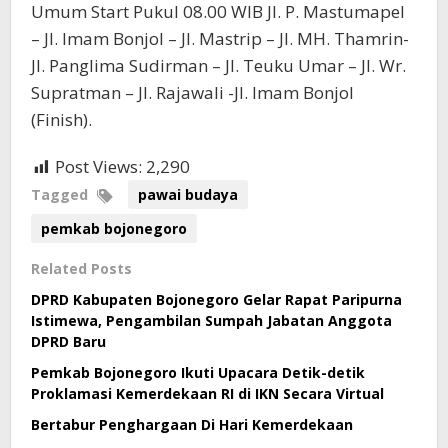
Umum Start Pukul 08.00 WIB JI. P. Mastumapel
– JI. Imam Bonjol – JI. Mastrip – JI. MH. Thamrin-
Jl. Panglima Sudirman – JI. Teuku Umar – JI. Wr.
Supratman – JI. Rajawali -JI. Imam Bonjol
(Finish).
Post Views:
2,290
Tagged
pawai budaya
pemkab bojonegoro
Related Posts
DPRD Kabupaten Bojonegoro Gelar Rapat Paripurna
Istimewa, Pengambilan Sumpah Jabatan Anggota
DPRD Baru
Pemkab Bojonegoro Ikuti Upacara Detik-detik
Proklamasi Kemerdekaan RI di IKN Secara Virtual
Bertabur Penghargaan Di Hari Kemerdekaan