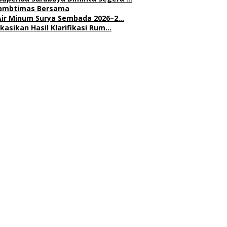
 Kambtimas Bersama
Air Minum Surya Sembada 2026–2…
asikan Hasil Klarifikasi Rum…