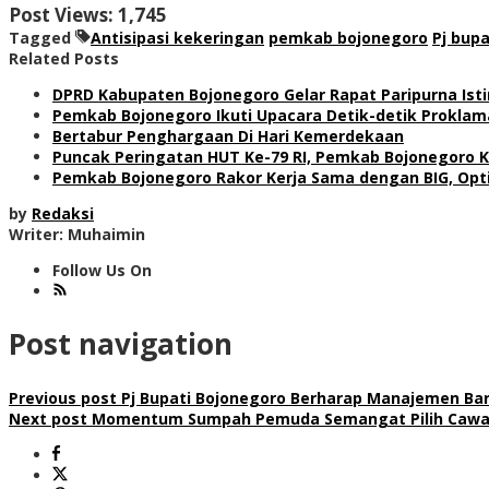
Post Views:
1,745
Tagged
Antisipasi kekeringan
pemkab bojonegoro
Pj bupa
Related Posts
DPRD Kabupaten Bojonegoro Gelar Rapat Paripurna Is
Pemkab Bojonegoro Ikuti Upacara Detik-detik Proklama
Bertabur Penghargaan Di Hari Kemerdekaan
Puncak Peringatan HUT Ke-79 RI, Pemkab Bojonegoro 
Pemkab Bojonegoro Rakor Kerja Sama dengan BIG, Opt
by
Redaksi
Writer: Muhaimin
Follow Us On
Post navigation
Previous post
Pj Bupati Bojonegoro Berharap Manajemen B
Next post
Momentum Sumpah Pemuda Semangat Pilih Cawa