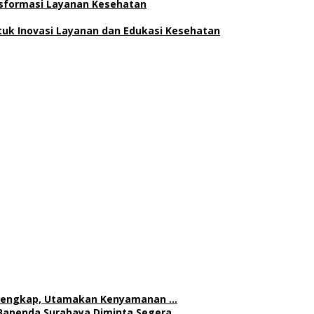
ansformasi Layanan Kesehatan
uk Inovasi Layanan dan Edukasi Kesehatan
h Lengkap, Utamakan Kenyamanan …
Bapenda Surabaya Diminta Segera …