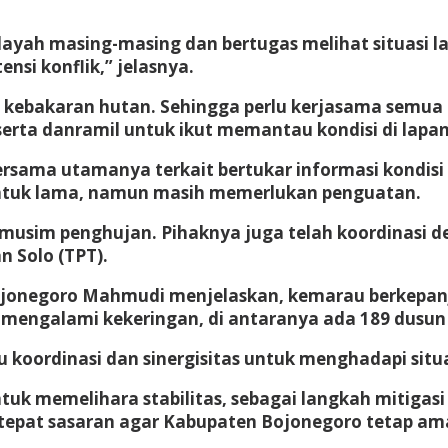
layah masing-masing dan bertugas melihat situasi 
si konflik,” jelasnya.
ko kebakaran hutan. Sehingga perlu kerjasama semu
erta danramil untuk ikut memantau kondisi di lapa
bersama utamanya terkait bertukar informasi kondisi
bentuk lama, namun masih memerlukan penguatan.
n musim penghujan. Pihaknya juga telah koordinas
 Solo (TPT).
Bojonegoro Mahmudi menjelaskan, kemarau berkepa
 mengalami kekeringan, di antaranya ada 189 dusun
koordinasi dan sinergisitas untuk menghadapi situasi
untuk memelihara stabilitas, sebagai langkah mitigas
 tepat sasaran agar Kabupaten Bojonegoro tetap am