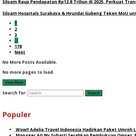
Siloam Raup Pendapatan Rp12,8 Triliun di 2025, Perkuat Tr
Siloam Hospitals Surabaya & Hyundai Gubeng Teken MoU unt
1
2
3
…
178
Next
No More Posts Available.
No more pages to load.
View More
Search for:
Populer
Wow!! Adelia Travel Indonesia Hadirkan Paket Umro
Manager AG Ny Suharti Serahkan Pembukuan Omset, 