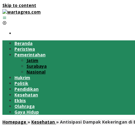
Skip to content
Beranda
Peristiwa
Pemerintahan
Jatim
Surabaya
Nasional
Hukrim
Politik
Pendidikan
Kesehatan
Ekbis
Olahraga
Gaya Hidup
Homepage
»
Kesehatan
»
Antisipasi Dampak Kekeringan di