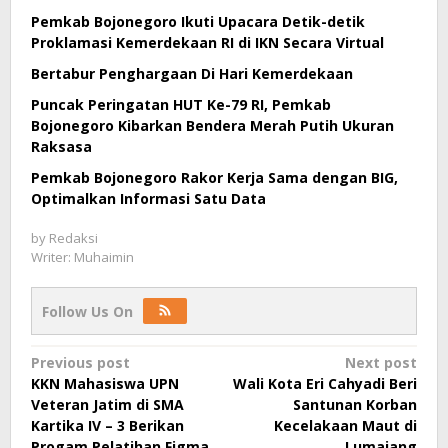
Pemkab Bojonegoro Ikuti Upacara Detik-detik
Proklamasi Kemerdekaan RI di IKN Secara Virtual
Bertabur Penghargaan Di Hari Kemerdekaan
Puncak Peringatan HUT Ke-79 RI, Pemkab
Bojonegoro Kibarkan Bendera Merah Putih Ukuran
Raksasa
Pemkab Bojonegoro Rakor Kerja Sama dengan BIG,
Optimalkan Informasi Satu Data
by
Redaksi
Writer: Muhaimin
Follow Us On
Post
Previous post
Next post
KKN Mahasiswa UPN
Wali Kota Eri Cahyadi Beri
navigation
Veteran Jatim di SMA
Santunan Korban
Kartika IV – 3 Berikan
Kecelakaan Maut di
Progam Pelatihan Figma
Lumajang