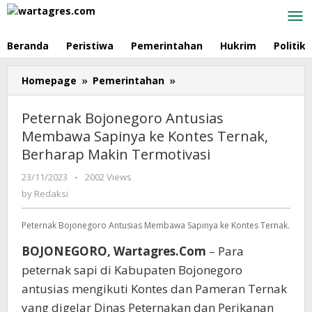
Skip
to
content
Beranda
Peristiwa
Pemerintahan
Hukrim
Politik
Homepage
»
Pemerintahan
»
Peternak
Bojonegoro
Antusias
Peternak Bojonegoro Antusias
Membawa
Membawa Sapinya ke Kontes Ternak,
Sapinya
Berharap Makin Termotivasi
ke
Kontes
23/11/2023
by
-
2002 Views
Ternak,
Redaksi
by
Redaksi
Berharap
Makin
Peternak Bojonegoro Antusias Membawa Sapinya ke Kontes Ternak.
Termotivasi
BOJONEGORO, Wartagres.Com
– Para
peternak sapi di Kabupaten Bojonegoro
antusias mengikuti Kontes dan Pameran Ternak
yang digelar Dinas Peternakan dan Perikanan