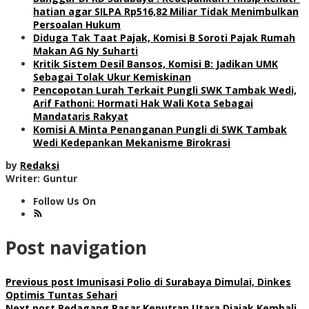
hatian agar SILPA Rp516,82 Miliar Tidak Menimbulkan
Persoalan Hukum
Diduga Tak Taat Pajak, Komisi B Soroti Pajak Rumah
Makan AG Ny Suharti
Kritik Sistem Desil Bansos, Komisi B: Jadikan UMK
Sebagai Tolak Ukur Kemiskinan
Pencopotan Lurah Terkait Pungli SWK Tambak Wedi,
Arif Fathoni: Hormati Hak Wali Kota Sebagai
Mandataris Rakyat
Komisi A Minta Penanganan Pungli di SWK Tambak
Wedi Kedepankan Mekanisme Birokrasi
by
Redaksi
Writer: Guntur
Follow Us On
Post navigation
Previous post
Imunisasi Polio di Surabaya Dimulai, Dinkes
Optimis Tuntas Sehari
Next post
Pedagang Pasar Keputran Utara Diajak Kembali