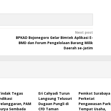
Next post
BPKAD Bojonegoro Gelar Bimtek Aplikasi E-
BMD dan Forum Pengelolaan Barang Milik
Daerah se-Jatim
Tindak Tegas
Eri Cahyadi Turun
Pemkot Surabaya
Indikasi
Langsung Telusuri
Perketat
Pelanggaran, PAM
Dugaan Pungli di
Pengawasan Park
Surya Sembada
CFD Taman
Tempat Usaha,