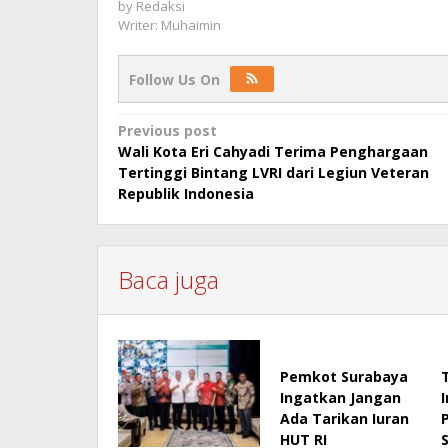
by
Redaksi
Writer: Muhaimin
Follow Us On
Post
Previous post
Wali Kota Eri Cahyadi Terima Penghargaan
navigation
Tertinggi Bintang LVRI dari Legiun Veteran
Republik Indonesia
Baca juga
Pemkot Surabaya
Ingatkan Jangan
Ada Tarikan Iuran
HUT RI