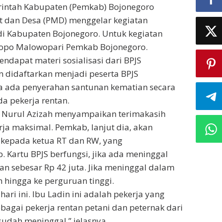
intah Kabupaten (Pemkab) Bojonegoro
 dan Desa (PMD) menggelar kegiatan
i Kabupaten Bojonegoro. Untuk kegiatan
ndopo Malowopari Pemkab Bojonegoro.
ndapat materi sosialisasi dari BPJS
 didaftarkan menjadi peserta BPJS
ga ada penyerahan santunan kematian secara
a pekerja rentan.
o Nurul Azizah menyampaikan terimakasih
ja maksimal. Pemkab, lanjut dia, akan
 kepada ketua RT dan RW, yang
Kartu BPJS berfungsi, jika ada meninggal
n sebesar Rp 42 juta. Jika meninggal dalam
 hingga ke perguruan tinggi.
hari ini. Ibu Ladin ini adalah pekerja yang
bagai pekerja rentan petani dan peternak dari
udah meninggal,” jelasnya.