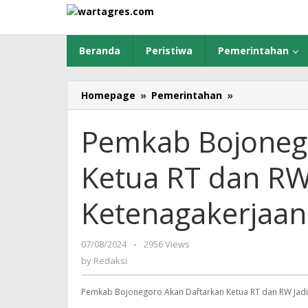
Skip
to
content
Beranda
Peristiwa
Pemerintahan
Homepage
»
Pemerintahan
»
Pemkab
Bojonegoro
Akan
Pemkab Bojoneg
Daftarkan
Ketua
Ketua RT dan RW 
RT
dan
RW
Ketenagakerjaan
Jadi
Peserta
BPJS
07/08/2024
by
-
2956 Views
Ketenagakerj
Redaksi
by
Redaksi
Pemkab Bojonegoro Akan Daftarkan Ketua RT dan RW Jadi 