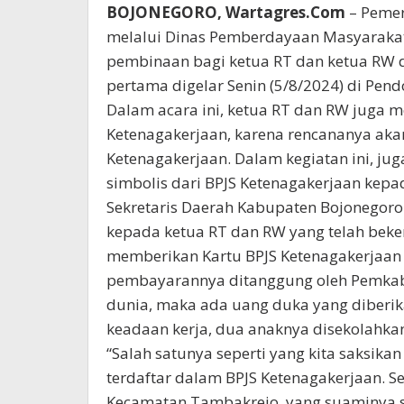
BOJONEGORO, Wartagres.Com
– Pemer
melalui Dinas Pemberdayaan Masyarakat
pembinaan bagi ketua RT dan ketua RW d
pertama digelar Senin (5/8/2024) di Pe
Dalam acara ini, ketua RT dan RW juga me
Ketenagakerjaan, karena rencananya akan
Ketenagakerjaan. Dalam kegiatan ini, ju
simbolis dari BPJS Ketenagakerjaan kepad
Sekretaris Daerah Kabupaten Bojonegor
kepada ketua RT dan RW yang telah beker
memberikan Kartu BPJS Ketenagakerjaan
pembayarannya ditanggung oleh Pemkab. 
dunia, maka ada uang duka yang diberika
keadaan kerja, dua anaknya disekolahkan
“Salah satunya seperti yang kita saksikan 
terdaftar dalam BPJS Ketenagakerjaan. Se
Kecamatan Tambakrejo, yang suaminya s