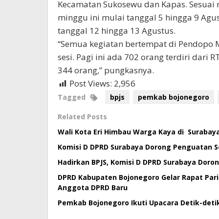
Kecamatan Sukosewu dan Kapas. Sesuai r
minggu ini mulai tanggal 5 hingga 9 Ag
tanggal 12 hingga 13 Agustus.
“Semua kegiatan bertempat di Pendopo 
sesi. Pagi ini ada 702 orang terdiri dar
344 orang,” pungkasnya.
Post Views:
2,956
Tagged
bpjs
pemkab bojonegoro
Related Posts
Wali Kota Eri Himbau Warga Kaya di Surabaya
Komisi D DPRD Surabaya Dorong Penguatan Sos
Hadirkan BPJS, Komisi D DPRD Surabaya Doron
DPRD Kabupaten Bojonegoro Gelar Rapat Par
Anggota DPRD Baru
Pemkab Bojonegoro Ikuti Upacara Detik-detik