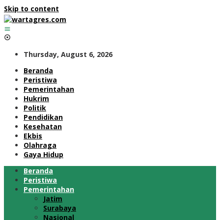
Skip to content
Thursday, August 6, 2026
Beranda
Peristiwa
Pemerintahan
Hukrim
Politik
Pendidikan
Kesehatan
Ekbis
Olahraga
Gaya Hidup
Beranda
Peristiwa
Pemerintahan
Jatim
Surabaya
Nasional