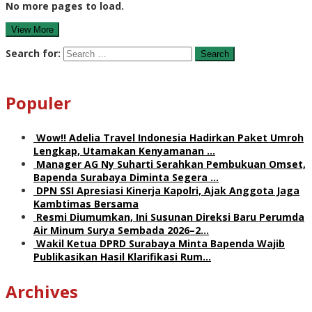
No more pages to load.
View More
Search for:
Populer
Wow!! Adelia Travel Indonesia Hadirkan Paket Umroh
Lengkap, Utamakan Kenyamanan …
Manager AG Ny Suharti Serahkan Pembukuan Omset,
Bapenda Surabaya Diminta Segera …
DPN SSI Apresiasi Kinerja Kapolri, Ajak Anggota Jaga
Kambtimas Bersama
Resmi Diumumkan, Ini Susunan Direksi Baru Perumda
Air Minum Surya Sembada 2026–2…
Wakil Ketua DPRD Surabaya Minta Bapenda Wajib
Publikasikan Hasil Klarifikasi Rum…
Archives