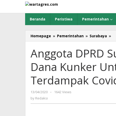
Skip
to
content
Beranda
Peristiwa
Pemerintahan
Homepage
»
Pemerintahan
»
Surabaya
»
A
D
S
Anggota DPRD S
Si
H
Dana Kunker Un
D
K
U
Terdampak Covi
M
T
Co
13/04/2020
by
-
1642 Views
19
Redaksi
by
Redaksi