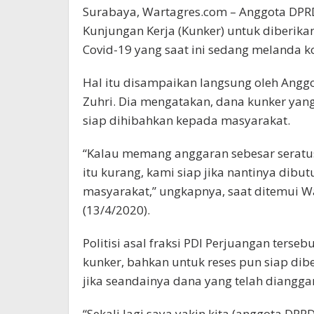
Surabaya, Wartagres.com – Anggota DPR
Kunjungan Kerja (Kunker) untuk diberik
Covid-19 yang saat ini sedang melanda k
Hal itu disampaikan langsung oleh Anggo
Zuhri. Dia mengatakan, dana kunker yan
siap dihibahkan kepada masyarakat.
“Kalau memang anggaran sebesar seratus
itu kurang, kami siap jika nantinya dibu
masyarakat,” ungkapnya, saat ditemui W
(13/4/2020).
Politisi asal fraksi PDI Perjuangan terse
kunker, bahkan untuk reses pun siap di
jika seandainya dana yang telah diangg
“Sekali lagi saya yakin kita (anggota D