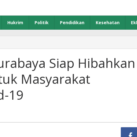
Hukrim
Politik
Pendidikan
Kesehatan
Ek
nggota
PRD
urabaya
urabaya Siap Hibahkan
ap
ibahkan
tuk Masyarakat
ana
unker
ntuk
d-19
asyarakat
erdampak
vid-