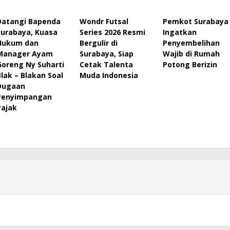
Datangi Bapenda
Wondr Futsal
Pemkot Surabaya
Surabaya, Kuasa
Series 2026 Resmi
Ingatkan
Hukum dan
Bergulir di
Penyembelihan
Manager Ayam
Surabaya, Siap
Wajib di Rumah
Goreng Ny Suharti
Cetak Talenta
Potong Berizin
Blak – Blakan Soal
Muda Indonesia
Dugaan
Penyimpangan
Pajak