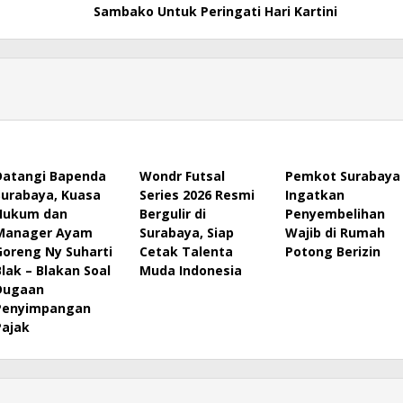
Sambako Untuk Peringati Hari Kartini
Datangi Bapenda
Wondr Futsal
Pemkot Surabaya
Surabaya, Kuasa
Series 2026 Resmi
Ingatkan
Hukum dan
Bergulir di
Penyembelihan
Manager Ayam
Surabaya, Siap
Wajib di Rumah
Goreng Ny Suharti
Cetak Talenta
Potong Berizin
Blak – Blakan Soal
Muda Indonesia
Dugaan
Penyimpangan
Pajak