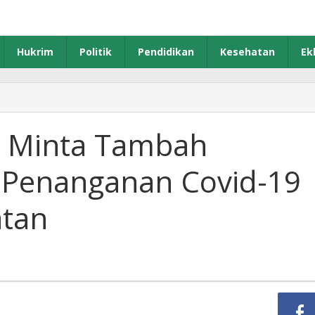
Hukrim
Politik
Pendidikan
Kesehatan
Ek
ewan
urabaya
inta
 Minta Tambah
ambah
nggaran
 Penanganan Covid-19
ntuk
enanganan
vid-
atan
idang
esehatan