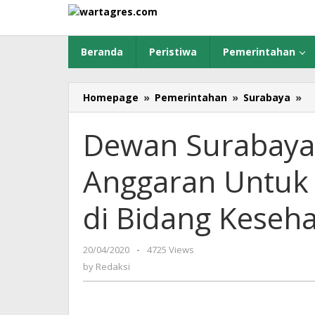
Skip
to
content
Beranda
Peristiwa
Pemerintahan
Homepage
»
Pemerintahan
»
Surabaya
»
D
S
M
Dewan Surabaya
T
A
Anggaran Untuk
U
P
Co
di Bidang Keseh
19
di
B
20/04/2020
by
-
4725 Views
K
Redaksi
by
Redaksi