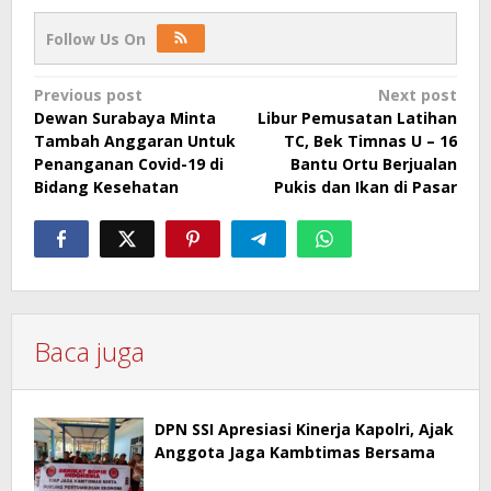
Follow Us On
Post
Previous post
Next post
Dewan Surabaya Minta
Libur Pemusatan Latihan
navigation
Tambah Anggaran Untuk
TC, Bek Timnas U – 16
Penanganan Covid-19 di
Bantu Ortu Berjualan
Bidang Kesehatan
Pukis dan Ikan di Pasar
Baca juga
DPN SSI Apresiasi Kinerja Kapolri, Ajak
Anggota Jaga Kambtimas Bersama