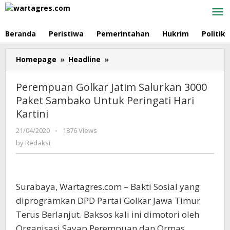
Skip
to
content
Beranda
Peristiwa
Pemerintahan
Hukrim
Politik
Homepage
»
Headline
»
Perempuan
Golkar
Jatim
Perempuan Golkar Jatim Salurkan 3000
Salurkan
Paket Sambako Untuk Peringati Hari
3000
Kartini
Paket
Sambako
21/04/2020
by
-
1876 Views
Untuk
Redaksi
by
Redaksi
Peringati
Hari
Kartini
Surabaya, Wartagres.com – Bakti Sosial yang
diprogramkan DPD Partai Golkar Jawa Timur
Terus Berlanjut. Baksos kali ini dimotori oleh
Organisasi Sayap Perempuan dan Ormas