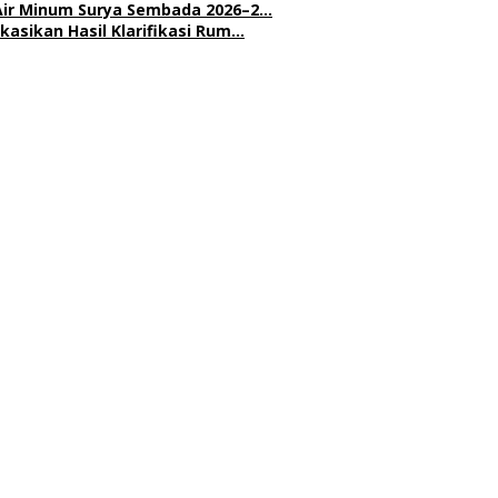
Air Minum Surya Sembada 2026–2…
asikan Hasil Klarifikasi Rum…