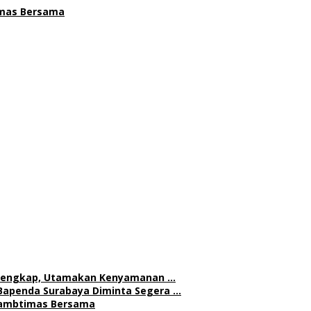
timas Bersama
h Lengkap, Utamakan Kenyamanan …
Bapenda Surabaya Diminta Segera …
 Kambtimas Bersama