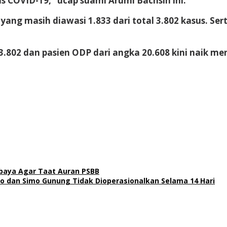
COVID-19,” ucap suami Arumi Bachsin ini.
ang masih diawasi 1.833 dari total 3.802 kasus. S
3.802 dan pasien ODP dari angka 20.608 kini naik men
baya Agar Taat Auran PSBB
mo dan Simo Gunung Tidak Dioperasionalkan Selama 14 Hari