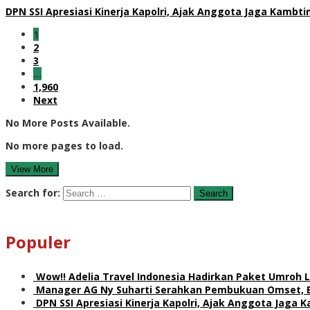
DPN SSI Apresiasi Kinerja Kapolri, Ajak Anggota Jaga Kamb
1
2
3
…
1,960
Next
No More Posts Available.
No more pages to load.
View More
Search for:
Populer
Wow!! Adelia Travel Indonesia Hadirkan Paket Umro
Manager AG Ny Suharti Serahkan Pembukuan Omset, 
DPN SSI Apresiasi Kinerja Kapolri, Ajak Anggota Jaga