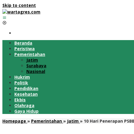
Skip to content
Beranda
Peristiwa
Pemerintahan
Jatim
Surabaya
Nasional
Hukrim
Politik
Pendidikan
Kesehatan
Ekbis
Olahraga
Gaya Hidup
Homepage
»
Pemerintahan
»
Jatim
»
10 Hari Penerapan PSBB