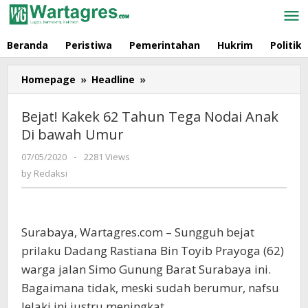
Skip
to
content
Beranda
Peristiwa
Pemerintahan
Hukrim
Politik
Homepage
»
Headline
»
Bejat!
Kakek
62
Bejat! Kakek 62 Tahun Tega Nodai Anak
Tahun
Di bawah Umur
Tega
Nodai
07/05/2020
by
-
2281 Views
Anak
Redaksi
by
Redaksi
Di
bawah
Umur
Surabaya, Wartagres.com – Sungguh bejat
prilaku Dadang Rastiana Bin Toyib Prayoga (62)
warga jalan Simo Gunung Barat Surabaya ini.
Bagaimana tidak, meski sudah berumur, nafsu
lelaki ini justru meningkat.