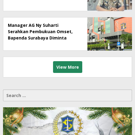
Rumah Makan Ny Suharti Soal
Pajak
Manager AG Ny Suharti
Serahkan Pembukuan Omset,
Bapenda Surabaya Diminta
Segera Lakukan Sidak!
View More
Search
for: