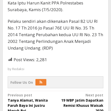
Kata Iptu Harun Kanit PPA Polrestabes
Surabaya, Kamis (7/5/2020).
Pelaku sendiri akan dikenakan Pasal 82 UU RI
No. 17 Th 2016 Jo Pasal 76E UU RI No. 35 Th
2014 Tentang Perubahan kedua UU RI No. 23 Th
2002 Tentang Perlindungan Anak Menjadi
Undang Undang. (RDP)
Post Views:
2,281
by
Redaksi
Follow Us On
Post
Previous post
Next post
Tanya Alamat, Wanita
19 WBP Jatim Dapatkan
navigation
Paruh Baya Ini Justru
Remisi Khusus Waisak
Masuk Bui
2020