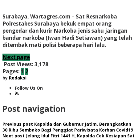
Surabaya, Wartagres.com
– Sat Resnarkoba
Polrestabes Surabaya bekuk empat orang
pengedar dan kurir Narkoba jenis sabu jaringan
bandar narkoba (Iwan Hadi Setiawan) yang telah
ditembak mati polisi beberapa hari lalu.
Next page
Post Views:
3,178
Pages:
1
2
by
Redaksi
Follow Us On
Post navigation
Previous post
Kapolda dan Gubernur Jatim, Berangkatkan
30 Ribu Sembako Bagi Penggiat Pariwisata Korban Covid19
Next post
Jelang Idul Fitri 1441 H, Kapolda Cek Kesiapan Sat