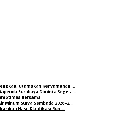
h Lengkap, Utamakan Kenyamanan …
Bapenda Surabaya Diminta Segera …
 Kambtimas Bersama
Air Minum Surya Sembada 2026–2…
asikan Hasil Klarifikasi Rum…