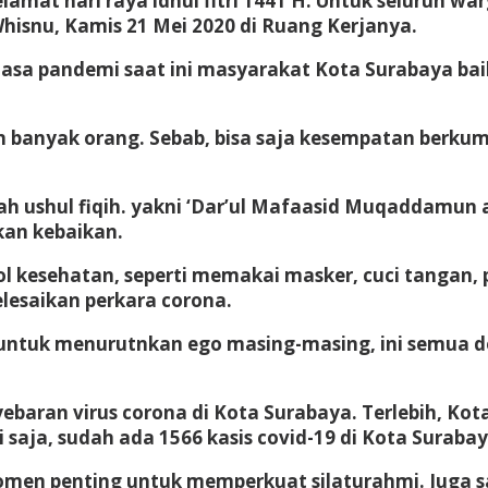
amat hari raya idhul fitri 1441 H. Untuk seluruh wa
hisnu, Kamis 21 Mei 2020 di Ruang Kerjanya.
sa pandemi saat ini masyarakat Kota Surabaya baik
banyak orang. Sebab, bisa saja kesempatan berkump
 ushul fiqih. yakni ‘Dar’ul Mafaasid Muqaddamun al
kan kebaikan.
esehatan, seperti memakai masker, cuci tangan, ph
saikan perkara corona.
 untuk menurutnkan ego masing-masing, ini semua d
yebaran virus corona di Kota Surabaya. Terlebih, Ko
i saja, sudah ada 1566 kasis covid-19 di Kota Surabay
i momen penting untuk memperkuat silaturahmi. Jug