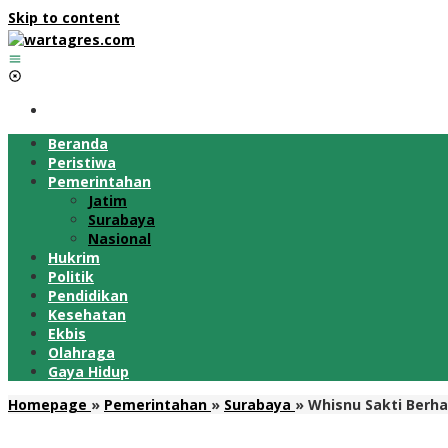
Skip to content
Beranda
Peristiwa
Pemerintahan
Jatim
Surabaya
Nasional
Hukrim
Politik
Pendidikan
Kesehatan
Ekbis
Olahraga
Gaya Hidup
Homepage
»
Pemerintahan
»
Surabaya
»
Whisnu Sakti Berha