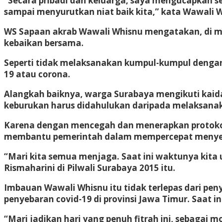
“Secara pribadi dan keluarga, saya mengucapkan sel
sampai menyurutkan niat baik kita,” kata Wawali W
WS Sapaan akrab Wawali Whisnu mengatakan, di ma
kebaikan bersama.
Seperti tidak melaksanakan kumpul-kumpul dengan 
19 atau corona.
Alangkah baiknya, warga Surabaya mengikuti kaidah
keburukan harus didahulukan daripada melaksana
Karena dengan mencegah dan menerapkan protokol k
membantu pemerintah dalam mempercepat menyele
“Mari kita semua menjaga. Saat ini waktunya kita
Rismaharini di Pilwali Surabaya 2015 itu.
Imbauan Wawali Whisnu itu tidak terlepas dari pen
penyebaran covid-19 di provinsi Jawa Timur. Saat in
“Mari jadikan hari yang penuh fitrah ini, sebaga