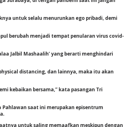
rga Surabaya, di tengah pandemi saat ini jangan
nya untuk selalu menurunkan ego pribadi, demi
ul berubah menjadi tempat penularan virus covid-
aa Jalbil Mashaalih’ yang berarti menghindari
ysical distancing, dan lainnya, maka itu akan
emi kebaikan bersama,” kata pasangan Tri
ta Pahlawan saat ini merupakan episentrum
a.
a saatnya untuk saling memaafkan meskipun dengan