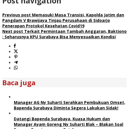
Post navigation
Previous post
Memasuki Masa Transisi, Kapolda Jatim dan
Pangdam V Brawijaya Tinjau Perusahaan di Sidoarjo
Penerapan Protokol Kesehatan Covid19
Next post
Terkait Permintaan Tambah Anggaran, Baktiono
: Seharusnya KPU Surabaya Bisa Menyesuaikan Kondisi
Baca juga
Manager AG Ny Suharti Serahkan Pembukuan Omset,
Bapenda Surabaya Diminta Segera Lakukan Sidak!
Datangi Bapenda Surabaya, Kuasa Hukum dan
Manager Ayam Goreng Ny Suharti Blak – Blakan Soal