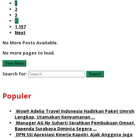
1
2
3
…
1,157
Next
No More Posts Available.
No more pages to load.
View More
Search for:
Populer
Wow!! Adelia Travel Indonesia Hadirkan Paket Umroh
Lengkap, Utamakan Kenyamanan …
Manager AG Ny Suharti Serahkan Pembukuan Omset,
Bapenda Surabaya Diminta Segera …
DPN SSI Apresiasi Kinerja Kapolri, Ajak Anggota Jaga