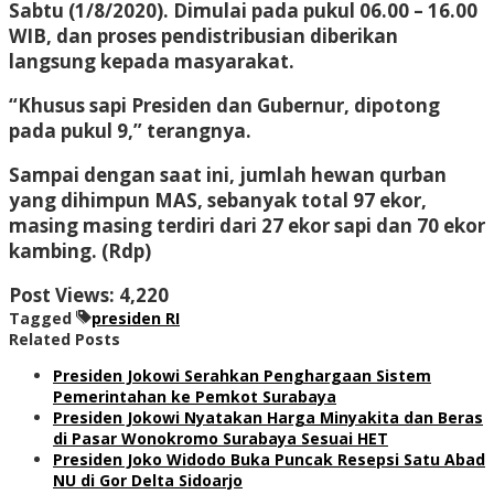
Sabtu (1/8/2020). Dimulai pada pukul 06.00 – 16.00
WIB, dan proses pendistribusian diberikan
langsung kepada masyarakat.
“Khusus sapi Presiden dan Gubernur, dipotong
pada pukul 9,” terangnya.
Sampai dengan saat ini, jumlah hewan qurban
yang dihimpun MAS, sebanyak total 97 ekor,
masing masing terdiri dari 27 ekor sapi dan 70 ekor
kambing. (Rdp)
Post Views:
4,220
Tagged
presiden RI
Related Posts
Presiden Jokowi Serahkan Penghargaan Sistem
Pemerintahan ke Pemkot Surabaya
Presiden Jokowi Nyatakan Harga Minyakita dan Beras
di Pasar Wonokromo Surabaya Sesuai HET
Presiden Joko Widodo Buka Puncak Resepsi Satu Abad
NU di Gor Delta Sidoarjo