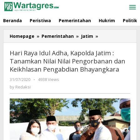
Skip
to
content
Beranda
Peristiwa
Pemerintahan
Hukrim
Politik
Homepage
»
Pemerintahan
»
Jatim
»
Hari
Raya
Idul
Hari Raya Idul Adha, Kapolda Jatim :
Adha,
Tanamkan Nilai Nilai Pengorbanan dan
Kapolda
Keikhlasan Pengabdian Bhayangkara
Jatim
:
31/07/2020
by
-
4938 Views
Tanamkan
Redaksi
by
Redaksi
Nilai
Nilai
Pengorbanan
dan
Keikhlasan
Pengabdian
Bhayangkara