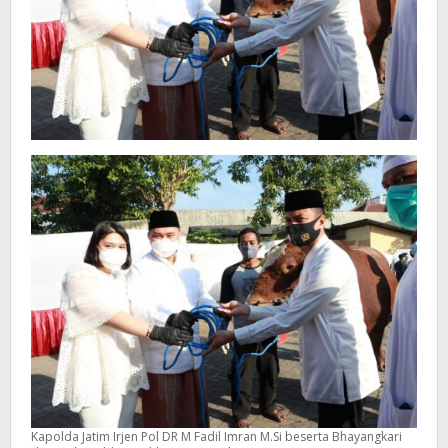
Kapolda Jatim Irjen Pol DR M Fadil Imran M.Si beserta Bhayangkari