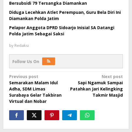
Bersubsidi 79 Tersangka Diamankan
Diduga Lecehkan Atlet Perempuan, Guru Bela Diri Ini
Diamankan Polda Jatim
Pelapor Anggota DPRD Sidoarjo Inisial SA Datangi
Polda Jatim Sebagai Saksi
by
Redaksi
Follow Us On
Post
Previous post
Next post
Semarakan Malam Idul
Sapi Ngamuk Sampai
navigation
Adha, SDM Limas
Patahkan Jari Kelingking
Surabaya Gelar Takbiran
Takmir Masjid
Virtual dan Nobar